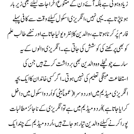
زیادہ ہوتی ہے بلکہ آئے دن کے متنوع اخراجات کیلئے بھی زیر بار
ہونا پڑتا ہے۔ یہی نہیں، انگریزی اسکول کیلئے وقت سے کافی پہلے
فارم پُر کرنا ہوتا ہے، والدین کا اِنٹرویو لیا جاتا ہے اورننھے طالب علم
کو بھی پرکھنے کی کوشش کی جاتی ہے۔انگریزی والوں کے یہ
سارے چونچلے وہ والدین بھی برداشت کرتے ہیں جن کی
استطاعت مہنگی تعلیم کی نہیں ہوتی۔اگر کسی خاندان کا ایک بچہ
انگریزی میڈیم میں اور دوسرا (عموماً بیٹی کو اُردو اسکول میں داخل
کرایا جاتا ہے) اُردو میڈیم میں ہے تو انگریزی کے ناجائز مطالبات
پورا کرنے کیلئے والدین تیار ہوجاتے ہیں، اُردو میڈیم کے چند ایک