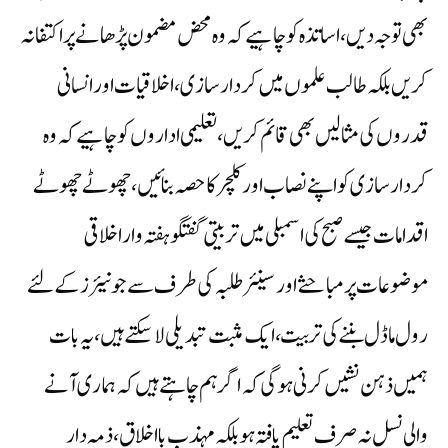
بھی توجہ دیں، اساتذہ کو چاہیے کہ وہ محض مضمون پڑھانے پر اکتفا نہ
کریں بلکہ طالب علموں میں کردار سازی،اخلاقیات اور انسانی
قدروں کی مثالیں بھی قائم کریں،تعلیمی اداروں کو چاہیے کہ وہ
کردار سازی کو اپنے نصاب اور کلچر کا حصہ بنائیں، چھوٹے چھوٹے
اقدامات جیسے صبح کی اسمبلی میں تربیتی گفتگو ہفتہ وار اخلاقی
موضوعات پر مباحثے اور سینئرطلبہ کی طرف سے جونیئرز کے لئے
رول ماڈل بننے کی تربیت، ایک مثبت تبدیلی لا سکتے ہیں،یہ بات
ہمیں ذہن نشیں کرنی ہوگی کہ اگر ہم چاہتے ہیں کہ ہماری آنے
والی نسل نہ صرف تعلیم یافتہ ہو بلکہ مہذب با اخلاق،ذمہ دار