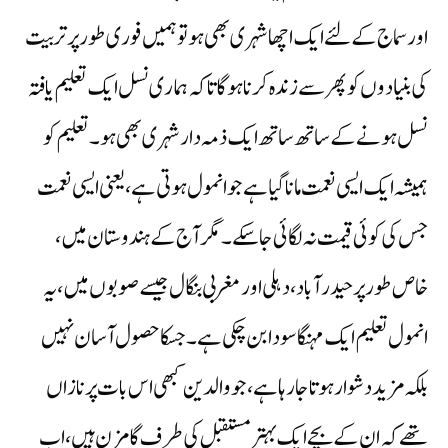
اورسماج کے لئے ایک اچھا شہری بھی ہو تو ہمیں فوری طور پر تربیت
کی بنیادوں کو پھر سے زندہ کرنا ہوگا تاکہ ہماری نسل ایک تعلیم یافتہ
نسل ہونے کے ساتھ ساتھ ایک ذمہ دار شہری بھی ہو۔تعلیم کو
ہمیشہ ایک ایسی نعمت مانا گیا ہے جو انمول ہوتی ہے، یعنی ایسی نعمت
جس کی کوئی قیمت نہ لگائی جاسکے۔ مگر آج کے ہندوستان میں،
خاص طور پر حیدرآباد،دہلی اور مغربی بنگال جیسے صوبوں میں،یہ
انمول تعلیم ایک مہنگا سودا بن چکی ہے۔جسکا حصول آسان نہیں
بلکہ مزید دشوار ہوتا جارہاہے،جو والدین کبھی اس بات پر نازاں
تھے کہ ان کے بچے ایک بہتر مستقبل کی طرف گامزن ہیں،اب