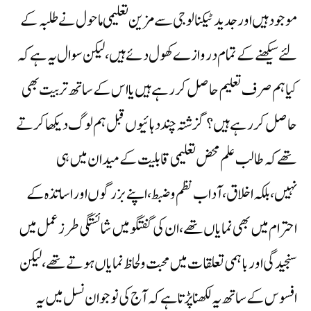
موجود ہیں اور جدید ٹیکنالوجی سے مزین تعلیمی ماحول نے طلبہ کے
لئے سیکھنے کے تمام دروازے کھول دئے ہیں،لیکن سوال یہ ہے کہ
کیا ہم صرف تعلیم حاصل کر رہے ہیں یا اس کے ساتھ تربیت بھی
حاصل کر رہے ہیں؟ گزشتہ چند دہائیوں قبل ہم لوگ دیکھا کرتے
تھے کہ طالب علم محض تعلیمی قابلیت کے میدان میں ہی
نہیں،بلکہ اخلاق،آداب نظم و ضبط،اپنے بزرگوں اور اساتذہ کے
احترام میں بھی نمایاں تھے،ان کی گفتگو میں شائستگی طرز عمل میں
سنجیدگی اور باہمی تعلقات میں محبت و لحاظ نمایاں ہوتے تھے،لیکن
افسوس کے ساتھ یہ لکھنا پڑتا ہے کہ آج کی نوجوان نسل میں یہ