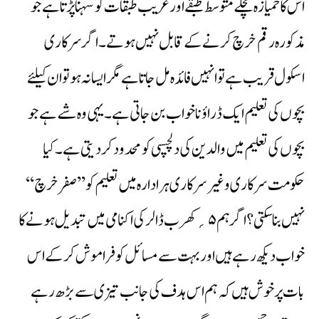
اس کا خمیازہ نچلے متوسط طبقے اور غریب طبقات کو سہنا پڑتا ہے جو
مذکورہ رقم خرچ کرنے کے قابل نہیں ہوتے۔اگر سرکاری
اسکول قریب ہے تو انہیں فائدہ مل جاتا ہے مگر ایسا نہ ہو تو ان کیلئے
بچوں کی تعلیم ایک ڈراؤنا خواب بن جاتی ہے۔یہی وہ شے ہے جو
بچوں کی تعلیم میں والدین کی دلچسپی کو محدود کردیتی ہے۔ کیا
حکومت سرکاری و غیر سرکاری ہر ادارہ میں تعلیم کو ’’صفر خرچ‘‘
نہیں بناسکتی؟ اگر ہم ۵؍ کھرب ڈالر کی اکنامی میں تبدیل ہونے کا
خواب دیکھ رہے ہیں اور بہت سے مسائل کو فراموش کرکے اس
بات پر خوش ہیں کہ ہم اس ہدف کی جانب تیزی سے بڑھ رہے