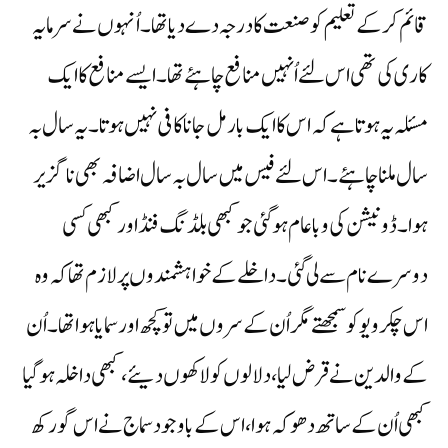
قائم کرکے تعلیم کو صنعت کا درجہ دے دیا تھا۔ اُنہوں نے سرمایہ
کاری کی تھی اس لئے اُنہیں منافع چاہئے تھا۔ ایسے منافع کا ایک
مسئلہ یہ ہوتا ہے کہ اس کا ایک بار مل جانا کافی نہیں ہوتا۔ یہ سال بہ
سال ملنا چاہئے۔ اس لئے فیس میں سال بہ سال اضافہ بھی ناگزیر
ہوا۔ ڈونیشن کی وبا عام ہوگئی جو کبھی بلڈنگ فنڈ اور کبھی کسی
دوسرے نام سے لی گئی۔ داخلے کے خواہشمندوں پر لازم تھا کہ وہ
اس چکرویو کو سمجھتے مگر اُن کے سروں میں تو کچھ اور سمایا ہوا تھا۔ اُن
کے والدین نے قرض لیا، دلالوں کو لاکھوں دیئے، کبھی داخلہ ہوگیا
کبھی اُن کے ساتھ دھوکہ ہوا، اس کے باوجود سماج نے اس گورکھ