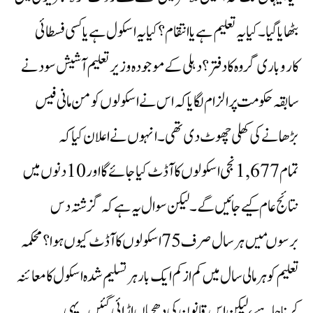
بٹھایا گیا۔ کیا یہ تعلیم ہے یا انتقام؟ کیا یہ اسکول ہے یا کسی فسطائی
کاروباری گروہ کا دفتر؟دہلی کے موجودہ وزیر تعلیم آشیش سود نے
سابقہ حکومت پر الزام لگایا کہ اس نے اسکولوں کو من مانی فیس
بڑھانے کی کھلی چھوٹ دی تھی۔ انہوں نے اعلان کیا کہ
تمام 1,677 نجی اسکولوں کا آڈٹ کیا جائے گا اور 10 دنوں میں
نتائج عام کیے جائیں گے۔ لیکن سوال یہ ہے کہ گزشتہ دس
برسوںمیں ہر سال صرف 75 اسکولوں کا آڈٹ کیوں ہوا؟ محکمہ
تعلیم کو ہر مالی سال میں کم از کم ایک بار ہر تسلیم شدہ اسکول کا معائنہ
کرنا چاہیے، لیکن اس قانون کی دھجیاں اڑائی گئیں۔ یہی