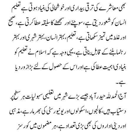
بھی معاشرے کی ترقی بیداری اور خوشحالی کی بنیاد ہوتی ہے تعلیم
انسان کو شعور دیتی ہے،سوچنے اور سمجھنے کا سلیقہ عطا کرتی ہے،صحیح
اور غلط میں تمیز سکھاتی ہے،تعلیم، بہتر انسان، بہتر شہری اور بہتر
رہنما بننے کے قابل بناتی ہے،یہی وجہ ہے کہ اسلام نے تعلیم کو
بنیادی اہمیت عطا کی ہے اور اس کے حصول کےلئے بڑا زور دیا
ہے۔
آج الحمدللہ حیدرآباد جیسے بڑے شہر میں تعلیمی سہولیات ہر سطح پر
دستیاب ہیں،کالجوں،اسکولوں اور یونیورسٹی کی بھرمار ہے،مذہبی
اور دینی اداروں کی بھی بڑی تعداد ہے،ہر مضمون میں کورسز