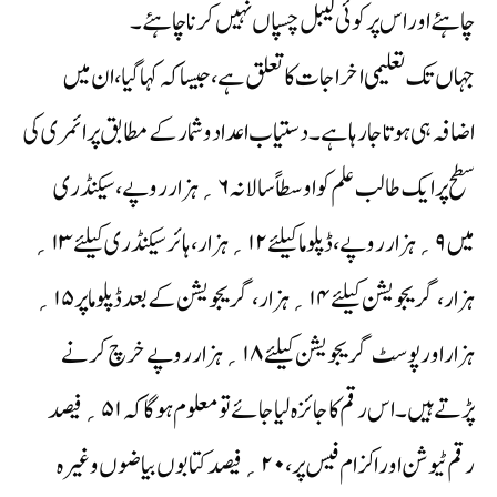
چاہئے اور اس پر کوئی لیبل چسپاں نہیں کرنا چاہئے۔
جہاں تک تعلیمی اخراجات کا تعلق ہے، جیسا کہ کہا گیا، ان میں
اضافہ ہی ہوتا جارہا ہے۔ دستیاب اعدادوشمار کے مطابق پرائمری کی
سطح پر ایک طالب علم کو اوسطاً سالانہ ۶؍ ہزار روپے، سیکنڈری
میں ۹؍ ہزار روپے، ڈپلوما کیلئے ۱۲؍ ہزار، ہائر سیکنڈری کیلئے ۱۳؍
ہزار، گریجویشن کیلئے ۱۴؍ ہزار، گریجویشن کے بعد ڈپلوما پر ۱۵؍
ہزار اور پوسٹ گریجویشن کیلئے ۱۸؍ ہزار روپے خرچ کرنے
پڑتے ہیں۔ اس رقم کا جائزہ لیا جائے تو معلوم ہوگا کہ ۵۱؍ فیصد
رقم ٹیوشن اور اکزام فیس پر، ۲۰؍ فیصد کتابوں بیاضوں وغیرہ