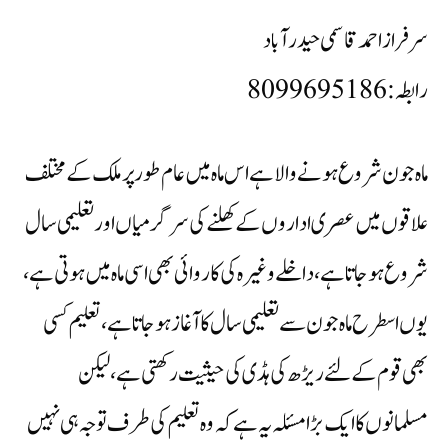
سرفرازاحمدقاسمی حیدرآباد
رابطہ: 8099695186
ماہ جون شروع ہونے والاہے اس ماہ میں عام طور پر ملک کے مختلف
علاقوں میں عصری اداروں کے کھلنے کی سرگرمیاں اورتعلیمی سال
شروع ہوجاتاہے، داخلے وغیرہ کی کاروائی بھی اسی ماہ میں ہوتی ہے،
یوں اسطرح ماہ جون سے تعلیمی سال کا آغاز ہوجاتاہے،تعلیم کسی
بھی قوم کےلئے ریڑھ کی ہڈی کی حیثیت رکھتی ہے،لیکن
مسلمانوں کا ایک بڑا مسئلہ یہ ہے کہ وہ تعلیم کی طرف توجہ ہی نہیں