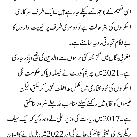
اسی تعلیم کے بوجھ تلے کچلے جا رہے ہیں۔ایک طرف سرکاری
اسکولوں کی ابتر حالت ہے تودوسری طرف پرائیویٹ اداروں کا
بے لگام تجارتی رویہ سامنے ہے۔
مغربی بنگال میں گزشتہ کئی برسوں سے والدین کی چیخ و پکار جاری
ہے۔2021 میں سپریم کورٹ نے فیصلہ دیا کہ حکومت نجی
اسکولوں کی خودمختاری میں مکمل مداخلت نہیں کر سکتی،لیکن
فیسوں کو قابو میں رکھنے کیلئے مناسب ضابطے ضرور بنا سکتی
ہے۔ 2017 میں ریاست کی وزیراعلیٰ نے وعدہ کیا کہ ایک سیلف
ریگولیٹری کمیٹی قائم کی جائے گی اور 2022 میں بل لانے کا اعلان