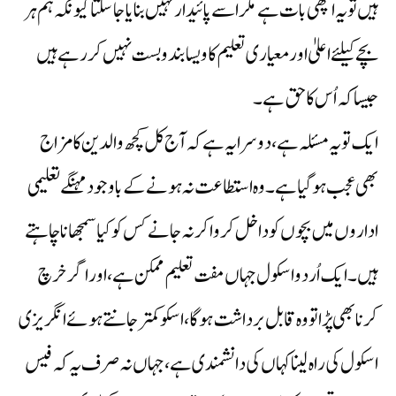
ہیں تو یہ اچھی بات ہے مگر اسے پائیدار نہیں بنایا جاسکتا کیونکہ ہم ہر
بچے کیلئے اعلیٰ اور معیاری تعلیم کا ویسا بندوبست نہیں کررہے ہیں
جیسا کہ اُس کا حق ہے۔
ایک تو یہ مسئلہ ہے، دوسرا یہ ہے کہ آج کل کچھ والدین کا مزاج
بھی عجب ہوگیا ہے۔وہ استطاعت نہ ہونے کے باوجود مہنگے تعلیمی
اداروں میں بچوں کو داخل کروا کر نہ جانے کس کو کیا سمجھانا چاہتے
ہیں۔ ایک اُردو اسکول جہاں مفت تعلیم ممکن ہے، اور اگر خرچ
کرنا بھی پڑا تو وہ قابل برداشت ہوگا، اسکو کمتر جانتے ہوئے انگریزی
اسکول کی راہ لینا کہاں کی دانشمندی ہے،جہاں نہ صرف یہ کہ فیس