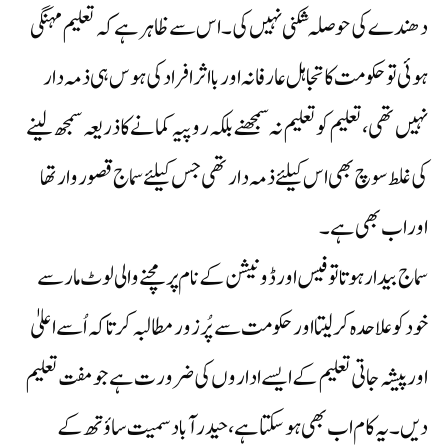
دھندے کی حوصلہ شکنی نہیں کی۔ اس سے ظاہر ہے کہ تعلیم مہنگی
ہوئی تو حکومت کا تجاہل عارفانہ اور با اثر افراد کی ہوس ہی ذمہ دار
نہیں تھی، تعلیم کو تعلیم نہ سمجھنے بلکہ روپیہ کمانے کا ذریعہ سمجھ لینے
کی غلط سوچ بھی اس کیلئے ذمہ دار تھی جس کیلئے سماج قصوروار تھا
اور اب بھی ہے۔
سماج بیدار ہوتا تو فیس اور ڈونیشن کے نام پر مچنے والی لوٹ مار سے
خود کو علاحدہ کرلیتا اور حکومت سے پُرزور مطالبہ کرتا کہ اُسے اعلیٰ
اور پیشہ جاتی تعلیم کے ایسے اداروں کی ضرورت ہے جو مفت تعلیم
دیں۔ یہ کام اب بھی ہوسکتا ہے،حیدرآباد سمیت ساؤتھ کے