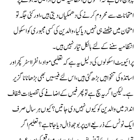
امتحانات سے محروم کرنے کی دھمکیاں دیتی ہیں،اورکئی جگہ تو
امتحان میں بیٹھنے ہی نہیں دیاگیا،والدین کی کسی مجبوری کو اسکول
انتظامیہ سننے کےلئے بالکل تیار نہیں ہیں۔
پرائیویٹ اسکولوں کی دلیل یہ ہے کہ تعلیمی مواد، انفرااسٹرکچر اور
اساتذہ کی تنخواہیں بڑھ گئی ہیں،اس لئے فیسیں بھی بڑھانا ناگزیر
ہے۔لیکن اگر یہ سچ ہے تو پھر فیس کے اضافے کی تفصیلات شفاف
انداز میں والدین کو کیوں نہیں دی جاتیں؟ کیوں ہر سال صرف
ایک نوٹس کے ذریعے ان پر بوجھ ڈال دیا جاتا ہے؟ تعلیم اگر