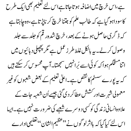
ہے،اس خرچ میں اضافہ ہوتا جاتا ہے اس لئے تعلیم بھی ایک طرح
کا سودا ہوگیا ہے کہ طالب علم کو جتنا خرچ کرنا پڑتا ہے،وہ چاہتا ہے
کہ ڈگری حاصل ہونے کے بعد، خرچ شدہ رقم کو جلد سے جلد
وصول کرلے۔ یہ بالکل غلط طرز عمل ہے مگر پچھلی دہائیوں میں
اتنا مستحکم ہوا کہ کوئی اسے بُرا نہیں سمجھتا۔ آپ محسوس کرسکتے ہیں
کہ یہ پورے سسٹم کا نقص ہے۔ اعلیٰ تعلیم کے بعض شعبوں کو غیر
معمولی شہرت اور کشش عطا کردی گئی جیسے اُن شعبہ جات کے
علاوہ انسانی زندگی کو کسی دوسرے شعبے کی ضرورت نہیں ہے۔ ایسا
اس لئے کیا گیا کہ بااثر لوگوں نے ’’عظیم الشان‘‘ تعلیمی ادارے