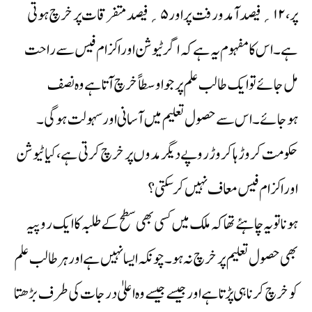
پر، ۱۲؍ فیصد آمدورفت پر اور ۵؍ فیصد متفرقات پر خرچ ہوتی
ہے۔ اس کا مفہوم یہ ہے کہ اگر ٹیوشن اور اکزام فیس سے راحت
مل جائے تو ایک طالب علم پر جو اوسطاً خرچ آتا ہے وہ نصف
ہوجائے۔اس سے حصول تعلیم میں آسانی اور سہولت ہوگی۔
حکومت کروڑہا کروڑ روپے دیگر مدوں پر خرچ کرتی ہے، کیا ٹیوشن
اور اکزام فیس معاف نہیں کرسکتی؟
ہونا تو یہ چاہئے تھا کہ ملک میں کسی بھی سطح کے طلبہ کا ایک روپیہ
بھی حصول تعلیم پر خرچ نہ ہو۔ چونکہ ایسا نہیں ہے اور ہر طالب علم
کو خرچ کرنا ہی پڑتا ہے اور جیسے جیسے وہ اعلیٰ درجات کی طرف بڑھتا