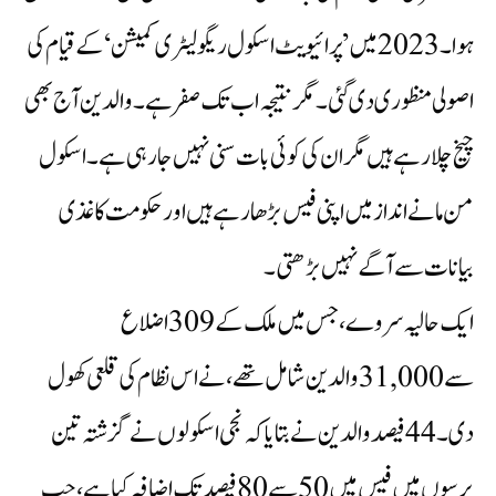
ہوا۔2023 میں ’پرائیویٹ اسکول ریگولیٹری کمیشن‘ کے قیام کی
اصولی منظوری دی گئی۔ مگر نتیجہ اب تک صفرہے۔ والدین آج بھی
چیخ چلارہے ہیں مگر ان کی کوئی بات سنی نہیں جارہی ہے۔اسکول
من مانے انداز میں اپنی فیس بڑھا رہے ہیں اور حکومت کاغذی
بیانات سے آگے نہیں بڑھتی۔
ایک حالیہ سروے،جس میں ملک کے 309 اضلاع
سے 31,000 والدین شامل تھے،نے اس نظام کی قلعی کھول
دی۔ 44 فیصد والدین نے بتایا کہ نجی اسکولوں نے گزشتہ تین
برسوں میں فیس میں 50 سے 80 فیصد تک اضافہ کیا ہے،جب