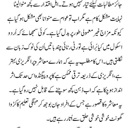
جائز مطالبات کیلئے تیار نہیں ہوتے۔اہل اقتدار سے کچھ منوالینا
نہایت مشکل کام ہے مگر اب تو عوام سے منوانا بھی مشکل ہوگیا ہے
کیونکہ مزاج غیر معمولی طور پر بدل گیا ہے۔ کوئی سمجھائے کہ اُردو
اسکول میں کیا بُرائی ہے تو رٹی رٹائی چند باتیں اُن کی نوک زبان سے
نکلتی ہیں۔اس کا مطلب یہ ہے کہ ہمارے معاشرہ پر انگریزی بہتر
ہے، انگریزی کے ذریعہ ترقی ممکن ہے کا پروپیگنڈہ اس حد تک اثر
انداز ہوچکا ہے کہ اب ذہن کچھ سوچنے کے قابل نہیں رہ گیا ہے۔
یہ معاشرہ کا قصور ہے جس کے افراد جان بوجھ کر مہنگی تعلیم کا کڑوا
گھونٹ خوشی خوشی حلق سے اُتار رہے ہیں۔