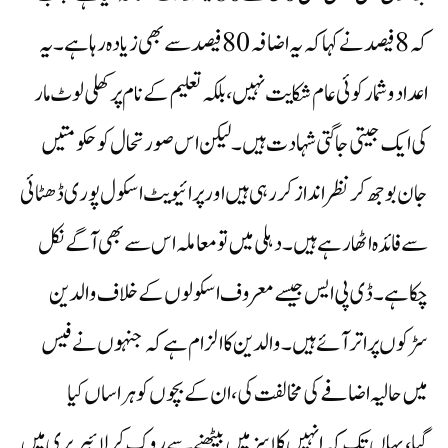
کہ 8 فیصد نے کہا کہ یہ اضافہ 80 فیصد سے بھی زیادہ رہا ہے۔ یہ
اعداد و شمار کوئی عام شکایت نہیں،بلکہ تعلیم کے نام پر کھلی لوٹ مار
کی ایک جیتی جاگتی شہادت ہیں۔ لیکن اس صورتحال کو حکومتیں
جان بوجھ کر نظرانداز کر رہی ہیں اور پرائیویٹ اسکول پوری ڈھٹائی
سے فائدہ اٹھا رہے ہیں۔دہلی میں تو معاملہ اس سے بھی آگے نکل
چکا ہے۔ ڈی پی ایس جیسے معروف اسکولوں کے خلاف والدین
سڑکوں پر اتر آئے ہیں۔ والدین کا الزام ہے کہ جنہوں نے فیس
میں حالیہ اضافے کی مخالفت کی،ان کے بچوں کو ہراساں کیا
گیا،یہاں تک کہ انہیں کلاسز میں بیٹھنے سے روک کر لائبریری میں