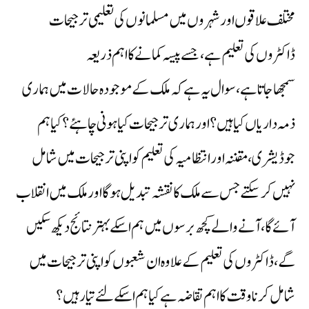
مختلف علاقوں اورشہروں میں مسلمانوں کی تعلیمی ترجیحات
ڈاکٹروں کی تعلیم ہے،جسے پیسہ کمانے کا اہم ذریعہ
سمجھاجاتاہے،سوال یہ ہے کہ ملک کے موجودہ حالات میں ہماری
ذمہ داریاں کیا ہیں؟ اور ہماری ترجیحات کیا ہونی چاہئے؟کیا ہم
جوڈیشری،مقننہ اورانتظامیہ کی تعلیم کو اپنی ترجیحات میں شامل
نہیں کرسکتےجس سے ملک کا نقشہ تبدیل ہوگا اورملک میں انقلاب
آئے گا،آنے والے کچھ برسوں میں ہم اسکے بہتر نتائج دیکھ سکیں
گے،ڈاکٹروں کی تعلیم کے علاوہ ان شعبوں کو اپنی ترجیحات میں
شامل کرنا وقت کا اہم تقاضہ ہے کیاہم اسکےلئے تیار ہیں؟