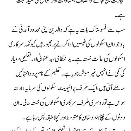
تجارت بن جائے تو انصاف، مساوات اور مواقع کی امید عبث
ہے۔
سب سے افسوسناک بات یہ ہے کہ والدین اپنی محدود آمدنی کے
باوجود ان اسکولوں کی فیسیں ادا کرنے پر مجبور ہیں کیونکہ سرکاری
اسکولوں کی حالت خستہ ہے۔بدانتظامی،بدعنوانی اور تعلیمی معیار
کی کمی نے انہیں غیر مؤثر بنا دیا ہے۔تعلیم کے نام پر دو انتہائیں
سامنے آتی ہیں ،ایک طرف پرائیویٹ اسکولوں کی سرمایہ دارانہ
ہوس ہے تو دوسری طرف سرکاری اسکولوں کی خستہ حالی۔ ان
دونوں کے بیچ ہندوستان کا متوسط اور نچلا طبقہ پس رہا ہے۔