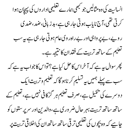
انسانیت کی وہ مثالیں جو کبھی ہمارے تعلیمی اداروں کی پہچان ہوا
کرتی تھی، آج نایاب ہوتی جا رہی ہے،بدزبانی، ضد،ضدی
رویے،بے پرواہی اور بے راہ روی عام ہوتی جا رہی ہے یہ سب
تعلیم کے ساتھ تربیت کے فقدان کا نتیجہ ہے۔
پھر سوال یہ ہے کہ آخر اس کا حل کیا ہے؟ تو اس کا جواب یہ ہے کہ
سب سے پہلے ہمیں یہ تسلیم کرنا ہوگا کہ تعلیم و تربیت ایک
دوسرے کی تکمیل ہے،صرف تعلیم ہرگز کافی نہیں ہے،تعلیم کے
ساتھ ساتھ تربیت بہرحال ضروری ہے،والدین اور سرپرستوں کو
چاہیے کہ وہ بچوں کی تعلیمی ترقی ساتھ ساتھ ان کی اخلاقی تربیت پر