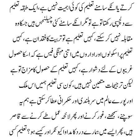
کرتے یا انکے سامنے تعلیم کی کوئی اہمیت نہیں ہے،ایک طبقہ تعلیم
سے دلچسپی رکھتا تو ہے تو مگر انکے سامنے کئی چیلنجس ہیں جسکا وہ
مقابلہ نہیں کرسکتے، کہیں تعلیم ہے تو تربیت کا فقدان ہے، کہیں
تعلیم پر اسکولوں اور اداروں میں اتنی مہنگی فیس ہے کہ اسکا حصول
غریبوں کےلئے دشوارہے، کہیں تعلیم کے حصول کا مزاج تو ہے
لیکن ترجیحات متعین نہیں ہیں،کون سی تعلیم ہمیں اس ملک
اورپورے عالم میں سربلندی اورحکمرانی عطاکرسکتی ہے ہم یہ
سوچنے،سمجھنے،غورکرنے اورپھر لائحہ عمل طے کرنے سے قاصر
ہیں،پھر ایسے میں ہمارے درد کا مداوا کیونکر اور کیسے ہو؟تعلیم کسی