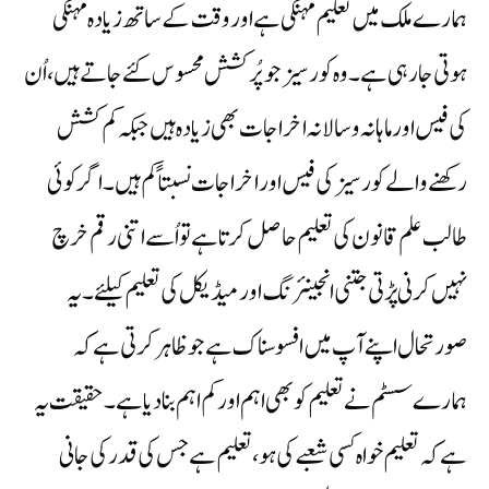
ہمارے ملک میں تعلیم مہنگی ہے اور وقت کے ساتھ زیادہ مہنگی
ہوتی جارہی ہے۔ وہ کورسیز جو پُرکشش محسوس کئے جاتے ہیں، اُن
کی فیس اور ماہانہ و سالانہ اخراجات بھی زیادہ ہیں جبکہ کم کشش
رکھنے والے کورسیز کی فیس اور اخراجات نسبتاً کم ہیں۔ اگر کوئی
طالب علم قانون کی تعلیم حاصل کرتا ہے تو اُسے اتنی رقم خرچ
نہیں کرنی پڑتی جتنی انجینئرنگ اور میڈیکل کی تعلیم کیلئے۔ یہ
صورتحال اپنے آپ میں افسوسناک ہے جو ظاہر کرتی ہے کہ
ہمارے سسٹم نے تعلیم کو بھی اہم اور کم اہم بنادیا ہے۔ حقیقت یہ
ہے کہ تعلیم خواہ کسی شعبے کی ہو، تعلیم ہے جس کی قدر کی جانی