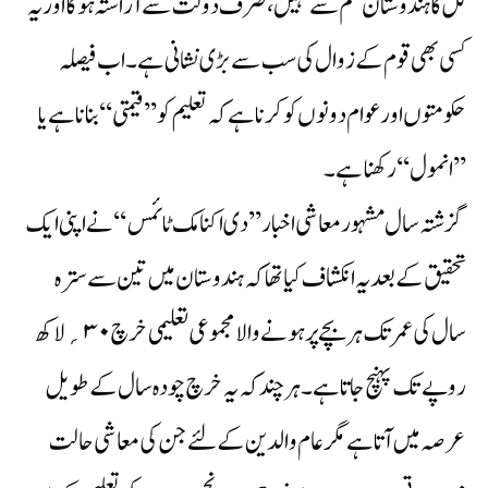
کل کا ہندوستان علم سے نہیں،صرف دولت سے آراستہ ہوگا اور یہ
کسی بھی قوم کے زوال کی سب سے بڑی نشانی ہے۔اب فیصلہ
حکومتوں اور عوام دونوں کو کرنا ہے کہ تعلیم کو ’’قیمتی‘‘ بنانا ہے یا
’’انمول‘‘ رکھنا ہے۔
گزشتہ سال مشہور معاشی اخبار ’’دی اکنامک ٹائمس‘‘ نے اپنی ایک
تحقیق کے بعد یہ انکشاف کیا تھا کہ ہندوستان میں تین سے سترہ
سال کی عمر تک ہر بچے پر ہونے والا مجموعی تعلیمی خرچ ۳۰؍ لاکھ
روپے تک پہنچ جاتا ہے۔ ہرچند کہ یہ خرچ چودہ سال کے طویل
عرصہ میں آتا ہے مگر عام والدین کےلئے جن کی معاشی حالت