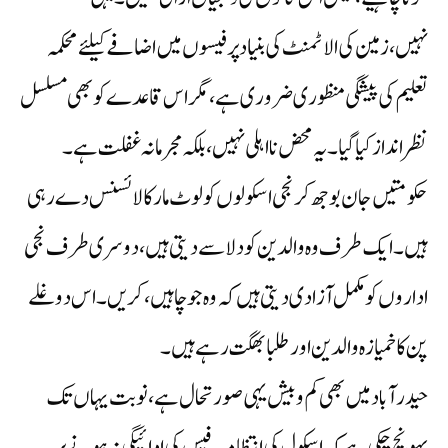
نہیں،زمین کی الاٹمنٹ کی بنیاد پر فیسوں میں اضافے کیلئے محکمہ
تعلیم کی پیشگی منظوری ضروری ہے،مگر اس قاعدے کو بھی مسلسل
نظرانداز کیا گیا۔یہ محض نااہلی نہیں،بلکہ مجرمانہ غفلت ہے۔
حکومتیں جان بوجھ کر نجی اسکولوں کو لوٹ مار کا لائسنس دے رہی
ہیں۔ ایک طرف وہ والدین کو دلاسے دیتی ہیں،دوسری طرف نجی
اداروں کو مکمل آزادی دیتی ہیں کہ وہ جو چاہیں،کریں۔ اس دوغلے
پن کا خمیازہ والدین اور طلبا بھگت رہے ہیں۔
حیدرآباد میں بھی کم وبیش یہی صورتحال ہے،نوبت یہاں تک
پہونچ چکی ہے کہ اسکول کی انتظامیہ فیس کی ادائیگی نہ ہونے پر