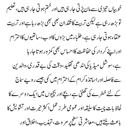
خوبیاں تیزی سے مان پڑتی جا رہی ہیں اورختم ہوتی جارہی ہیں،تعلیم
تو بڑھ رہی ہے لیکن تربیت کا فقدان بھی بھی بڑھ رہاہے اورتربیت
عنقاء ہوتی جارہی ہے،طلباء میں بڑوں کا ادب،ساتھیوں کا احترام
اور اپنے کردار کی حفاظت کا احساس بھی کمزور ہوتا جا رہا
ہے،سوشل میڈیا کی اندھی تقلید،وقت کی بے قدری،والدین
سے فاصلہ اور اساتذہ کرام کے احترام میں کمی جیسے رویے سماج
کےلئے خطرے کی گھنٹی ہے،بچے اور بچیوں میں ایک دوسرے کا
لحاظ بات چیت کا سلیقہ اور عمومی طرز عمل اکثر حیرت اور تشویش کا
باعث بنتے ہیں،معاشرتی سطح پر مروت،تہذیب،اخلاق اور