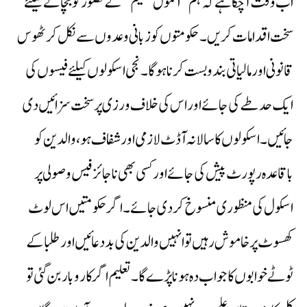
اب وقت آ چکا ہے کہ ہم ’’انمول تعلیم‘‘ کے تصور کو بچانے کیلئے
سخت اقدامات کریں۔ حکومتوں کو زبانی وعدوں سے نکل کر ٹھوس
قانونی اور مالیاتی بندوبست کرنا ہوگا۔نجی اسکولوں کیلئے فیسوں کی
ایک حد طے کی جائے اور اس کی خلاف ورزی پر سخت سزائیں دی
جائیں۔ اسکولوں کا سالانہ آڈٹ لازمی اور شفاف ہو، والدین کو
باقاعدہ رپورٹ پیش کی جائے اور کسی بھی ناجائز فیس وصولی پر
اسکول کی منظوری منسوخ کر دی جائے۔اگر حکومتیں اس لوٹ
کھسوٹ پر خاموش رہیں تو انہیں والدین کی بددعائیں اور طلبا کے
ٹوٹے خوابوں کا جواب دہ ہونا پڑے گا۔ تعلیم اگر کاروبار بن گئی تو