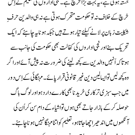
خستہ ہوتی ہے، یہ بہت بڑا خرچ ہے۔ نجی اداروں کی تعلیم کے اِس
خرچ کے خلاف نہ تو حکومت متحرک ہوتی ہے نہ ہی والدین حرف ِ
شکایت زبان پر لانے کیلئے تیار ہوتے ہیں جبکہ ہونا یہ چاہئے کہ ایک
تحریک بنے اور نجی اداروں کی کفالت بھی حکومت کی جانب سے
ہو تاکہ اُنہیں والدین سے کچھ لینے کی ضرورت نہ پیش آئے اور اگر
وہ کچھ لیں تو ایسا لین دین غیر قانونی قرارپائے۔مہنگائی کے اِس دور
میں جب سبزی ترکاری خریدنا بھی کارے دارد ہو اور لوگ باگ
حوصلہ کرکے بازار جاتے بھی ہوں تو اشیاء کے دام سن کر اُن کی
آنکھوں میں اندھیرا چھا جاتا ہو، تعلیم کو اتنا مہنگا نہیں ہونا چاہئے۔