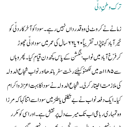
ترک وطنِ دلّی
زمانے نے کروٹ لی وہ قدرداں نہیں رہے۔ سودا کوآخر کار دلّی کو
خیرآباد کہنا پڑا۔ تقریباً ۶۰ یا ۶۶ سال کی عمر میں سودا دلّی چھوڑ
کرفرّخ آباد میں نواب بنگشن کے پاس کچھ دن قیام کیا۔ پھر وہاں
سے ۱۱۸۵ھ میں لکھنؤ کیلئے رخت سفر باندھا اور نواب شجاع الدولہ
کی ملازمت اخیتار کر لی۔ شجاع الدولہ نے سودا کا بہت اعزاز و اکرام
کیا۔ ایک دفعہ نواب نے بے تکلفی یا طنز میں سودا سے اتنا کہا کہ مرزا
وہ تمہاری رباعی اب تک میرے دل پر نقش ہے۔ اور اسی کومکرر