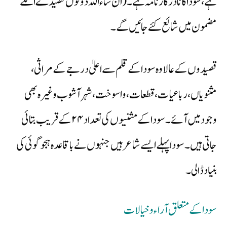
ہے، سودا کا نادر کارنامہ ہے۔( ان شاء اللہ دونوں قصیدے اگلے
مضمون میں شائع کئے جائیں گے۔
قصیدوں کے عالاوہ سودا کے قلم سے اعلیٰ درجے کے مراثی،
مثنویاں، رباعیات،قطعات، واسوخت، شہر آشوب وغیرہ بھی
وجود میں آئے۔ سودا کے مثنیوں کی تعداد ۲۴ کے قریب بتائی
جاتی ہیں۔ سودا پہلے ایسے شاعر ہیں جنہوں نے باقاعدہ ہجو گوئی کی
بنیاد ڈالی۔
سودا کے متعلق آراء و خیالات