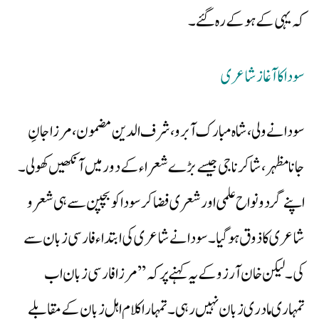
کہ یہی کے ہوکے رہ گئے۔
سودا کا آغاز شاعری
سودا نے ولی، شاہ مبارک آبرو، شرف الدین مضمون، مرزا جانِ
جانا مظہر، شاکر ناجی جیسے بڑے شعراء کے دور میں آنکھیں کھولی۔
اپنے گرد و نواح علمی اور شعری فضا کر سودا کو بچپن سے ہی شعر و
شاعری کا ذوق ہوگیا۔ سودا نے شاعری کی ابتداء فارسی زبان سے
کی۔ لیکن خان آرزو کے یہ کہنے پر کہ ’’ مرزا فارسی زبان اب
تمہاری مادری زبان نہیں رہی۔ تمہارا کلام اہل زبان کے مقابلے