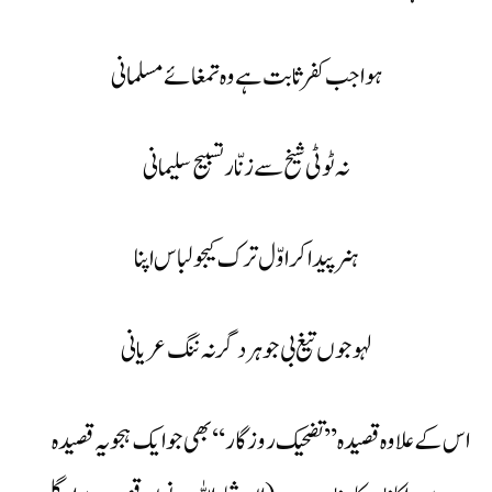
ہوا جب کفر ثابت ہے وہ تمغائے مسلمانی
نہ ٹوٹی شیخ سے زنّار تسبیح سلیمانی
ہنر پیدا کر اوّل ترک کیجو لباس اپنا
لہو جوں تیغ بی جوہر دگر نہ ننگ عریانی
اس کے علاوہ قصیدہ ’’تضحیک روزگار‘‘ بھی جو ایک ہجویہ قصیدہ