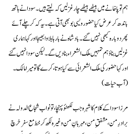
ہم تو پاخانے میں بیٹھے بیٹھے چار غزلیں کہ لیتے ہیں۔ سودا نے ہاتھ
باندھ کر عرض کیا حضور ویسی بو بھی آتی ہے۔ یہ کہ کر چلے آئے
پھر دوبارہ کبھی نہیں گئے۔ بادشاہ نے بارہا بلاوا بھیجا اور کہا ہماری
غزلیں بناؤ ہم تمہیں ملک الشعراء بنا دیں گے۔ لیکن سودا نہیں گئے
اور کہا حضور کی ملک الشعرائی سے کیا ہوتا ،کرے گا تو میرا مالک۔
(آب حیات)
مرزا سودا کے کلام کا شہرہ جب لکھنؤ پہنچا، تو نواب شجاع الدولہ نے
برادرِ من، مشفقِ من، مہربانِ من وغیرہ لکھ کرخط مع سفر خرچ