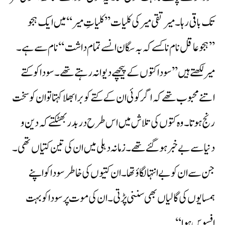
تک باقی رہا۔ میر تقی میر کی کلیات ’’کلیاتِ میر‘‘ میں ایک ہجو
’’ہجوعاقل نام ناکسے کہ بہ سگان انسے تمام داشت‘‘ نام سے ہے۔
میر لکھتے ہیں’’سودا کتوں کے پیچھے دیوانہ رہتے تھے۔ سودا کو کتے
اتنے محبوب تھے کہ اگر کوئی ان کے کتے کو برا بھلا کہتا تو ان کو سخت
رنج ہوتا۔ وہ کتوں کی تلاش میں اس طرح در بدر بھٹکتے کہ دین و
دنیا سے بے خبر ہو گئے تھے۔ زمانہ دہلی میں ان کی تین کتیاں تھی۔
جن سے ان کو بے انتہا لگاؤ تھا۔ ان کتیوں کی خاطر سودا کو اپنے
ہمسایوں کی گالیاں بھی سننی پڑتی۔ ان کی موت پر سودا کو بہت
افسوس ہوا‘‘۔