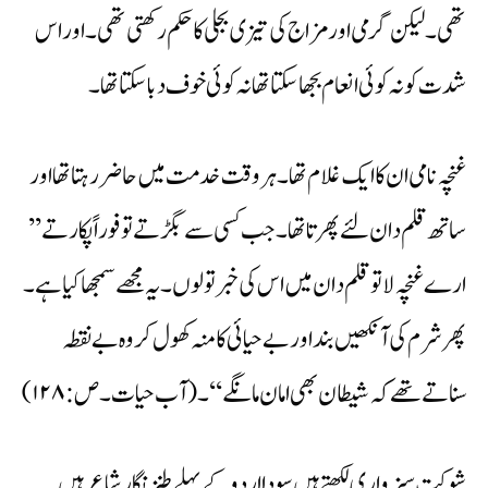
تھی۔ لیکن گرمی اور مزاج کی تیزی بجلی کا حکم رکھتی تھی۔ اور اس
شدت کو نہ کوئی انعام بجھا سکتا تھا نہ کوئی خوف دبا سکتا تھا۔
غنچہ نامی ان کا ایک غلام تھا۔ ہر وقت خدمت میں حاضر رہتا تھا اور
ساتھ قلم دان لئے پھرتا تھا۔ جب کسی سے بگڑتے تو فوراً پکارتے’’
ارے غنچہ لا تو قلم دان میں اس کی خبر تو لوں۔ یہ مجھے سمجھا کیا ہے۔
پھر شرم کی آنکھیں بند اور بے حیائی کا منہ کھول کر وہ بے نقطہ
سناتے تھے کہ شیطان بھی امان مانگے‘‘۔(آب حیات۔ص:۱۲۸)
شوکت سبزواری لکھتے ہیں سودا اردو کے پہلے طنزنگار شاعر ہیں۔