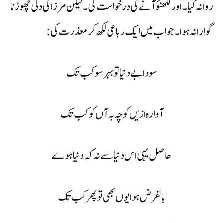
روانہ کیا۔ اور لکھنؤ آنے کی درخواست کی۔ لیکن مرزا کی دلّی چھوڑنا
گوارا نہ ہوا۔ جواب میں ایک رباعی لکھ کر معذرت کی:
سودا بے دنیا توبہر سو کب تک
آوارہ ازیں کوچہ بہ آں کو کب تک
حاصل یہی اس دنیا سے نہ کہ دنیا ہوے
بالفرض ہوا یوں بھی توپھر کب تک