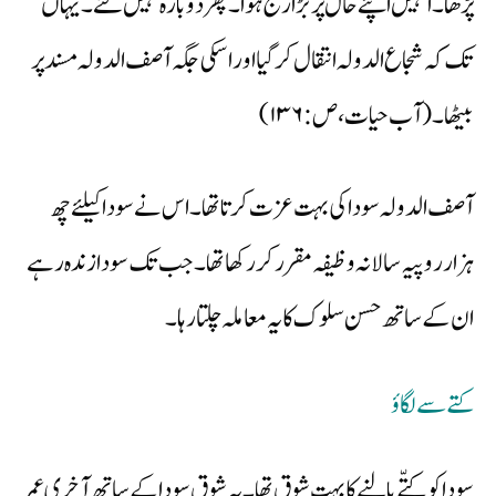
پڑھا۔ انہیں اپنے حال پر بڑا رنج ہوا۔ پھر دوبارہ نہیں گئے۔ یہاں
تک کہ شجاع الدولہ انتقال کر گیا اور اسکی جگہ آصف الدولہ مسند پر
بیٹھا۔(آب حیات،ص:۱۳۶)
آصف الدولہ سودا کی بہت عزت کرتا تھا۔ اس نے سودا کیلئے چھ
ہزار روپیہ سالانہ وظیفہ مقرر کر رکھا تھا۔ جب تک سودا زندہ رہے
ان کے ساتھ حسن سلوک کا یہ معاملہ چلتا رہا۔
کتے سے لگاؤ
سودا کو کتّے پالنے کا بہت شوق تھا۔ یہ شوق سودا کے ساتھ آخری عمر