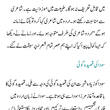
میں قابل تعریف نہ ہوگا۔ طبیعت میں موزونیت ہے۔ شاعری
سے مناسبت رکھتے ہو۔ اردو میں شاعری کہا کرو تو یکتائے زمانہ
ہوگے‘‘ اردو شاعری کی طرف متوجہ ہوئے۔ اور زمانے نے دیکھا
کہ ایسا کمال پیدا کیا کہ اپنے ہم عصر تمام شعراء پر سبقت لے گئے۔
سودا کی قصیدہ گوئی
سودا کو زیادہ شہرت ان کی قصیدہ گوئی کی وجہ سے ملی۔ قصیدہ گوئی کا
باقاعدہ آغاز مرزا سودا سے ہی ہوتا ہے۔ سودا نے زبان اردو میں
فارسی تشبیہیں، استعارے، ترکیبیں اور محاوروں کا استعمال اس