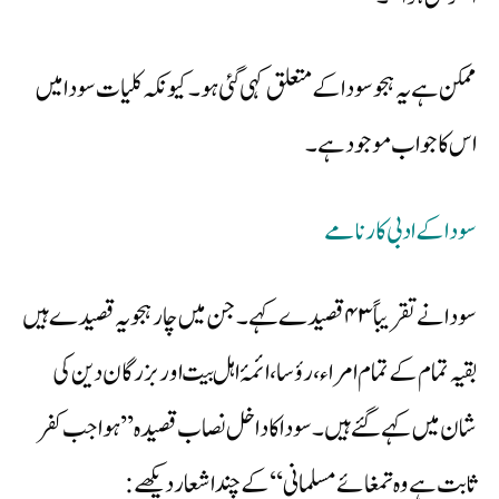
ممکن ہے یہ ہجو سودا کے متعلق کہی گئی ہو۔ کیونکہ کلیات سودا میں
اس کا جواب موجود ہے۔
سودا کےادبی کارنامے
سودا نے تقریباً ۴۳ قصیدے کہے۔ جن میں چار ہجویہ قصیدے ہیں
بقیہ تمام کے تمام امراء، رؤسا،ائمۂ اہل بیت اور بزرگان دین کی
شان میں کہے گئے ہیں۔سودا کا داخل نصاب قصیدہ ’’ہوا جب کفر
ثابت ہے وہ تمغائے مسلمانی‘‘ کے چند اشعار دیکھے: