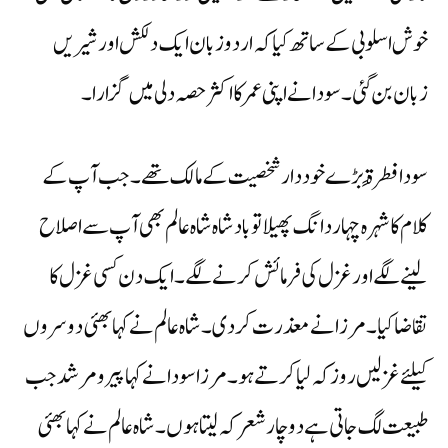
خوش اسلوبی کے ساتھ کیا کہ اردو زبان ایک دلکش اور شیریں
زبان بن گئی۔ سودا نے اپنی عمر کا اکثر حصہ دلی میں گزارا۔
سودا فطرۃً بڑے خوددار شخصیت کے مالک تھے۔ جب آپ کے
کلام کا شہرہ چہاردانگ پھیلا تو بادشاہ شاہ عالم بھی آپ سے اصلاح
لینے لگے اور غزل کی فرمائش کرنے لگے۔ ایک دن کسی غزل کا
تقاضا کیا۔ مرزا نے معذرت کردی۔ شاہ عالم نے کہا بھئی دوسروں
کیلئے غزلیں روز کہ لیا کرتے ہو۔ مرزا سودا نے کہا پیر و مرشد جب
طبیعت لگ جاتی ہے دو چار شعر کہ لیتا ہوں۔ شاہ عالم نے کہا بھئی