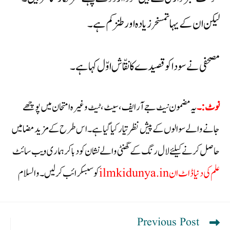
لیکن ان کے یہا تمسخر زیادہ اور طنز کم ہے۔
مصحفی نے سودا کو قصیدے کا نقّاش اوّل کہا ہے۔
نوٹ:۔
یہ مضمون نیٹ جے آر ایف،سیٹ،ٹیٹ وغیرہ امتحان میں پوچھے
جانے والے سوالوں کے پیش نظر تیار کیا گیا ہے۔ اس طرح کے مزید مضامیں
حاصل کرنے کیلئے لال رنگ کے گھنٹی والے نشان کو دبا کر ہماری ویب سائٹ
علم کی دنیا ڈاٹ ان
ilmkidunya.in
کو سبسکرائب کر لیں۔ والسلام
Previous Post