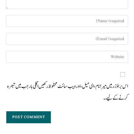
اس براؤزر میں میرا نام، ای میل، اور ویب سائٹ محفوظ رکھیں اگلی بار جب میں تبصرہ
کرنے کےلیے۔