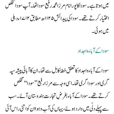
میں ہوتا ہے۔ سودا کا پورا نام مرزا محمد رفیع سودا تھا۔ آپ سودا تخلص
اختیار کرتے تھے۔ سودا کی پیدائش ۱۱۲۵ھ مطابق ۱۷۱۲ء دہلی
میں ہوئی۔
سودا کے آباء و اجداد
سودا کے آباء و اجداد کا تعلق خطۂ کابل سے تھا۔ ان کا آبائی پیشہ سپہ
گری اور سوداگری تھا۔ اسی وجہ سے مرزا رفیع’’ سودا‘‘ تخلص
کرتے تھے۔ سودا کے آباء بغرضِ تجارت ہندوستان آئے۔ سب
سے پہلے دلّی میں وارد ہوئے، یہاں کی آب و ہوا ان کو اتنی راس آئی