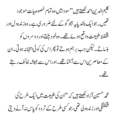
کلیم الدین احمد لکھتے ہیں ’’سودا میں وہ تمام خصوصیات موجود
تھیں۔ جو ایک بلند پایہ ہجو گو کے لئے ضروری ہے۔ وہ زندہ دل اور
شگفتہ طبیعت واقع ہوئے تھے۔ وہ خود ہنستے اور دوسروں کو
ہنساتے۔ لیکن جب برہم ہوتے تو پھر اس کی کوئی انتہا نہ ہوتی۔ ان
کے معاصرین اس سے آشنا تھے۔ اور اس سے ہمیشہ خائف رہتے
تھے۔
محمد حسین آزاد لکھتے ہیں کہ ’’ ان کی طبیعت میں ایک طرح کی
شگفتگی اور زندہ دلی تھی، جو کسی طرح کے تردد کو پاس نہ آنے دیتی