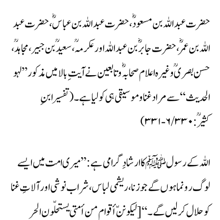
حضرت عبد اللہ بن مسعودؓ، حضرت عبد اللہ بن عباسؓ، حضرت عبد
اللہ بن عمرؓ، حضرت جابرؓ بن عبد اللہ اور عکرمہؒ، سعیدؒ بن جبیر، مجاہدؒ،
حسن بصریؒ وغیرہ اعلام صحابہؓ وتابعین نے آیت ِ بالا میں مذکور ’’لہو
الحدیث‘‘ سے مراد غنا وموسیقی ہی کو لیا ہے۔ (تفسیر ابنِ
کثیرؒ:۶/۳۳۰-۳۳۱)
اللہ کے رسولﷺ کا ارشادِ گرامی ہے: ’’میری امت میں ایسے
لوگ رونما ہوں گے جو زنا، ریشمی لباس، شراب نوشی اور آلاتِ غنا
کو حلال کر لیں گے۔ ‘‘ [لیکوننّ أقوام من أمتی یستحلّون الحر