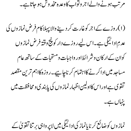
مرتب ہونے والے اجروثواب کاوعدہ مخدوش ہوجاتا ہے۔
(۱) روزے کے اجر کو غارت کر دینے والا پہلا کام فرض نمازوں کی
عدمِ ادائیگی ہے۔ اس لیے روزے دار کو پنج وقتہ فرض نمازوں
کوان کے ارکان وشرائط اور واجبات ومستحبات کے ساتھ عام
مساجد میں ادا کرنے کا اہتمام کرنا چاہیے۔ روزہ کا اہم ترین مقصد
تقوی ہے اور اس کا اولین اظہار نمازوں کی پابندی ومحافظت میں
پنہاں ہے۔
نمازوں کو ضائع کرنا یا نماز کی ادائیگی میں لاپرواہی برتنا تقویٰ کے