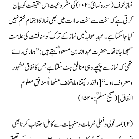
نمازِ خوف (سورہ نسائ: ۱۰۲) کی مشروعیت اس حقیقت کو بیان
کرتی ہے کہ سخت سے سخت حالات میں بھی نماز کا اہتمام ختم نہیں
کیا جاسکتا ہے۔ عہد ِ صحابہؓ میں نماز کے ترک کو منافقت کی علامت
سمجھا جاتا تھا۔ حضرت عبد اللہ بن مسعودؓ کہتے ہیں: ’’ہماری رائے
تھی کہ نماز سے پیچھے وہی منافق ہٹ سکتا ہے جس کا نفاق مشہور
ومعروف ہو۔ ‘‘ [ولقد رأیتنا وما یتخلف عنھا الّا منافق معلوم
النفاق] (صحیح مسلمؒ:۱۵۲۰)
(۲) جملہ قولی وفعلی محرمات ومنہیات سے کامل اجتناب کرنا بھی