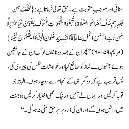
منافی اور موجب ِ عقوبت ہے۔ حق تعالیٰ فرماتا ہے:{فَخَلَفَ مِن
بَعْدِہِمْ خَلْفٌ أَضَاعُوا الصَّلَاۃَ وَاتَّبَعُوا الشَّہَوَاتِ فَسَوْفَ یَلْقَوْنَ غَیّا٭إِلَّا
مَن تَابَ وَآمَنَ وَعَمِلَ صَالِحاً فَأُوْلَئِکَ یَدْخُلُونَ الْجَنَّۃَ وَلَا یُظْلَمُونَ شَیْْئا}
(مریم، ۵۹-۶۰) ’’پھر ان کے بعد وہ ناخلف لوگ ان کے جانشین
ہوئے جنہوں نے نماز کو ضائع کیا اور خواہشاتِ نفس کی پیروی کی،
پس قریب ہے کہ وہ گمراہی کے انجام سے دوچار ہوں۔ البتہ جو
توبہ کر لیں اور ایمان لے آئیں اور نیک عملی اختیار کرلیں وہ جنت
میں داخل ہوں گے اور ان کی ذرہ برابر حق تلفی نہ ہوگی۔ ‘‘