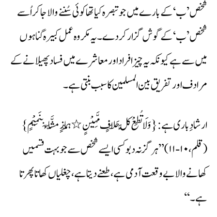
شخص ’ب‘ کے بارے میں جو تبصرہ کیا تھا کوئی سُننے والا جا کراُسے
شخص ’ب‘ کے گوش گزار کر دے۔ یہ مکروہ عمل کبیرہ گناہوں
میں سے ہے کیونکہ یہ چیز افراد اور معاشرے میں فساد پھیلانے کے
مرادف اورتفریق بین المسلمین کا سبب بنتی ہے۔
ارشادِ باری ہے: {وَلَا تُطِعْ کُلَّ حَلَّافٍ مَّہِیْنٍ٭ہَمَّازٍ مَّشَّاء بِنَمِیْمٍ }
(قلم، ۱۰-۱۱) ’’ہرگز نہ دبو کسی ایسے شخص سے جو بہت قسمیں
کھانے والا بے وقعت آدمی ہے، طعنے دیتا ہے، چغلیاں کھاتا پھرتا
ہے۔ ‘‘