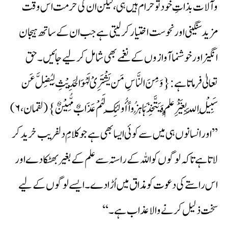
وآلات بذاتِ خود تو حرام ہیں ہی، لیکن ان کی حرمت اس وقت
مزید سنگینی اور نحوست اختیار کر لیتی ہے جب ان کے ساتھ ہیجان
انگیز اور خوشنما آوازوں کے نغمے بھی شامل کر لیے جائیں۔ حق
تعالیٰ فرماتا ہے:{وَمِنَ النَّاسِ مَن یَشْتَرِیْ لَہْوَ الْحَدِیْثِ لِیُضِلَّ عَن
سَبِیْلِ اللَّہِ بِغَیْْرِ عِلْمٍ وَیَتَّخِذَہَا ہُزُواً أُولَئِکَ لَہُمْ عَذَابٌ مُّہِیْنٌ} (لقمان، ۶)
’’اور انسانوں ہی میں سے کوئی ایسا بھی ہے جو کلامِ دلفریب خرید کر
لاتا ہے تاکہ لوگوں کو اللہ کے راستہ سے علم کے بغیر بھٹکادے اور
اس راستے کی دعوت کو مذاق میں اُڑادے۔ ایسے لوگوں کے لیے
سخت ذلیل کرنے والا عذاب ہے۔ ‘‘