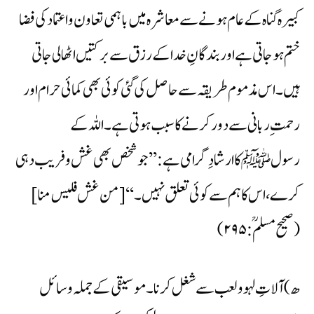
کبیرہ گناہ کے عام ہونے سے معاشرہ میں باہمی تعاون واعتماد کی فضا
ختم ہوجاتی ہے اور بندگانِ خدا کے رزق سے برکتیں اٹھا لی جاتی
ہیں۔ اس مذموم طریقہ سے حاصل کی گئی کوئی بھی کمائی حرام اور
رحمت ِ ربانی سے دور کرنے کا سبب ہوتی ہے۔ اللہ کے
رسولﷺ کا ارشادِ گرامی ہے: ’’جو شخص بھی غش وفریب دہی
کرے، اس کا ہم سے کوئی تعلق نہیں۔ ‘‘ [من غش فلیس منا]
(صحیح مسلمؒ:۲۹۵)
ھ) آلاتِ لہوو لعب سے شغل کرنا۔ موسیقی کے جملہ وسائل