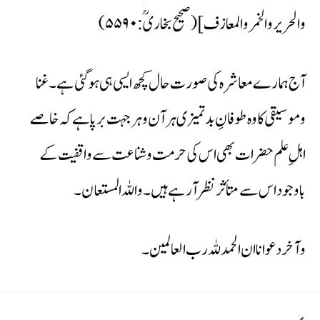
والحریر والخمر والمعازف] (صحیح بخاریؒ: ۵۵۹۰)
آج ہمارے معاشرہ کی صورت حال کچھ ایسی ہی ہو گئی ہے۔ غنا
وموسیقی کا وہ طوفانِ بدتمیزی ہرآن وہر جہت برپا ہے کہ خاصے
اہلِ علم حضرات بھی اس کی حرمت وشناعت سے واقفیت کے
باوجود اس سے متأثر نظر آرہے ہیں۔ واللہ المستعان۔
وآخر دعوانا ان الحمد للہ رب العالمین۔