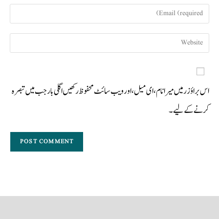
اس براؤزر میں میرا نام، ای میل، اور ویب سائٹ محفوظ رکھیں اگلی بار جب میں تبصرہ
کرنے کےلیے۔