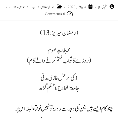
علم کی دنیا
مارچ 19, 2023
اصلاحی مضامین
/
دینیات
/
مضامین و مقالات
0 Comments
(رمضان سیریز: 13)
محبطاتِ صوم
(روزے کا ثواب ختم کرنے والے کام)
ذکی الرحمٰن غازی مدنی
جامعۃ الفلاح، اعظم گڑھ
چند کام ایسے ہیں جن کی وجہ سے روزہ تو نہیں ٹوٹتا، البتہ اس پر