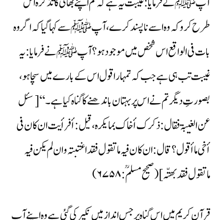
آپﷺ نے فرمایا:غیبت یہ ہے کہ تم اپنے بھائی کا تذکرہ اس
طرح کرو کہ وہ اسے ناپسند کرے، آپﷺ سے کہا گیا کہ اگر وہ
بات فی الواقع اس شخص میں موجود ہو؟ آپﷺ نے فرمایا:یہ
غیبت تب ہی ہے جب کہ تمہارا قول اس کے بارے میں سچا ہو،
بصورتِ دیگر تم نے اس پر بہتان باندھنے کا گناہ کیا ہے۔ ‘‘ [سئل
عن الغیبۃ فقال:ذکرک أخاک بما یکرہ، قیل:أفرأیت ان کان فی
أخی ما أقول؟ قال:ان کان فیہ ماتقول فقد اغتبتہ وان لم یکن فیہ
ماتقول فقد بھتّہ] (صحیح مسلمؒ:۶۷۵۸)
قرآن کریم میں اس گناہ پرجس انداز میں نکیر کی گئی ہے وہ اپنے آپ