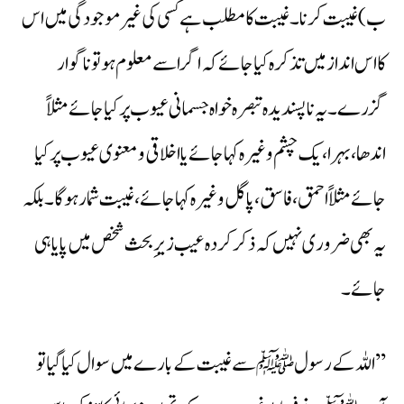
ب) غیبت کرنا۔ غیبت کا مطلب ہے کسی کی غیر موجودگی میں اس
کا اس انداز میں تذکرہ کیا جائے کہ اگر اسے معلوم ہوتو ناگوار
گزرے۔ یہ ناپسندیدہ تبصرہ خواہ جسمانی عیوب پر کیا جائے مثلاً
اندھا، بہرا، یک چشم وغیرہ کہا جائے یا اخلاقی ومعنوی عیوب پر کیا
جائے مثلاً احمق، فاسق، پاگل وغیرہ کہا جائے، غیبت شمار ہوگا۔ بلکہ
یہ بھی ضروری نہیں کہ ذکر کردہ عیب زیرِ بحث شخص میں پایا ہی
جائے۔
’’اللہ کے رسولﷺ سے غیبت کے بارے میں سوال کیا گیا تو