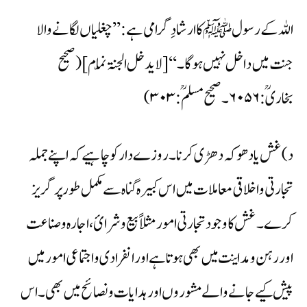
اللہ کے رسولﷺ کا ارشادِ گرامی ہے: ’’چغلیاں لگانے والا
جنت میں داخل نہیں ہوگا۔ ‘‘ [لا یدخل الجنۃ نمّام] (صحیح
بخاریؒ: ۶۰۵۶۔ صحیح مسلمؒ:۳۰۳)
د) غش یا دھوکہ دھڑی کرنا۔ روزے دار کو چاہیے کہ اپنے جملہ
تجارتی واخلاقی معاملات میں اس کبیرہ گناہ سے مکمل طور پر گریز
کرے۔ غش کا وجود تجارتی امور مثلاً بیع وشرائ، اجارہ وصناعت
اور رہن ومداینت میں بھی ہوتا ہے اور انفرادی واجتماعی امور میں
پیش کیے جانے والے مشوروں اور ہدایات ونصائح میں بھی۔ اس