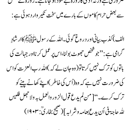
ضروری ہے ورنہ آدمی کا روزہ بے سود ہوجاتا ہے۔ روزہ کے تعلق
سے بعض حرام کاموں کے بارے میں سخت نکیر وارد ہوئی ہے:
الف) کذب بیانی اور دروغ گوئی۔ اللہ کے رسولﷺ کا ارشادِ
گرامی ہے: ’’جو شخص جھوٹ بولنا، اس پر عمل کرنا اور جہالت کی
باتوں کو ترک نہیں کرتا تو (وہ جان لے کہ) اللہ رب العزت کو اس
کی ضرورت نہیں ہے کہ وہ (اُس کی خاطر) اپنے کھانے پینے کو
ترک کرے۔ ‘‘ [من لم یدع قول الزور والعمل بہ ولاجھل فلیس
للہ حاجۃ فی أن یدع طعامہ وشرابہ] (صحیح بخاریؒ:۱۹۰۳)