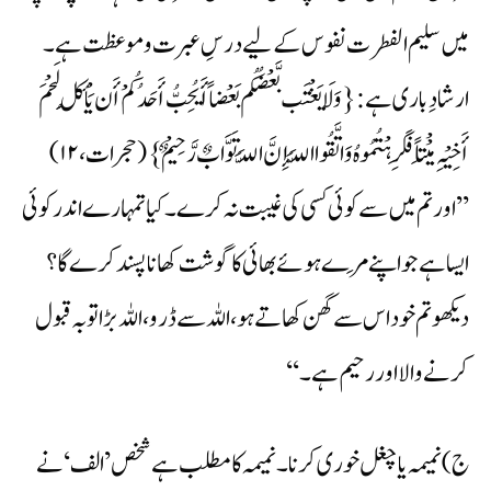
میں سلیم الفطرت نفوس کے لیے درسِ عبرت وموعظت ہے۔
ارشادِ باری ہے:{وَلَا یَغْتَب بَّعْضُکُم بَعْضاً أَیُحِبُّ أَحَدُکُمْ أَن یَأْکُلَ لَحْمَ
أَخِیْہِ مَیْْتاً فَکَرِہْتُمُوہُ وَاتَّقُوا اللَّہَ إِنَّ اللَّہَ تَوَّابٌ رَّحِیْمٌ } (حجرات، ۱۲)
’’اور تم میں سے کوئی کسی کی غیبت نہ کرے۔ کیا تمہارے اندر کوئی
ایسا ہے جو اپنے مَرے ہوئے بھائی کا گوشت کھانا پسند کرے گا؟
دیکھو تم خوداس سے گھن کھاتے ہو، اللہ سے ڈرو، اللہ بڑا توبہ قبول
کرنے والا اور رحیم ہے۔ ‘‘
ج) نمیمہ یاچغل خوری کرنا۔ نمیمہ کا مطلب ہے شخص ’الف‘ نے