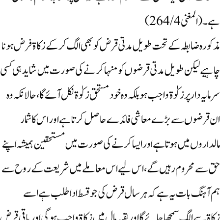
ہے۔ (المغنی 264/4)
مذکورہ ضابطہ کے تحت طویل مدتی قرض کو بھی الگ کرکے زکاۃ فرض ہونا
چاہیے لیکن طویل مدتی قرضوں کو منہا کرنے کی صورت میں شاید ہی کسی
سرمایہ دار پر زکوٰۃ واجب ہو بلکہ وہ خود مستحق زکوٰۃ نکل آئے گا، حالانکہ وہ
ان قرضوں سے بڑے معاشی فائدے حاصل کرتا ہے اور اس کا شمار
مالداروں میں ہوتا ہے اور ایساکرنے کی صورت میں مستحقین ہمیشہ اپنے
حق سے محروم رہیں گے، اس لیے اس معاملے میں شریعت کے روح سے
ہم آہنگ بات یہ ہے کہ ہرسال قرض کی جو قسط ادا طلب ہے اسے
زکاۃسے الگ سمجھاجائے گا اور بقیہ مال میں زکاۃ واجب ہوگی اور باقی قرض