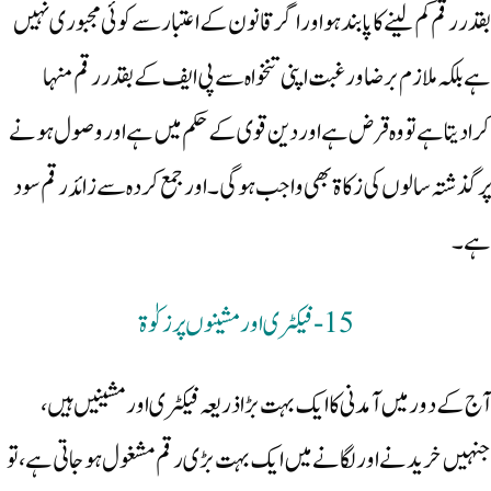
بقدر رقم کم لینے کا پابند ہو اور اگر قانون کے اعتبار سے کوئی مجبوری نہیں
ہے بلکہ ملازم برضا و رغبت اپنی تنخواہ سے پی ایف کے بقدر رقم منہا
کرا‌دیتا ہے تو وہ قرض ہے اور دین قوی کے حکم میں ہے اور وصول ہونے
پر گذشتہ سالوں کی زکاۃ بھی واجب ہوگی ۔اورجمع کردہ سے زائد رقم سود
ہے ۔
15-فیکٹری اور مشینوں پر زکوٰۃ
آج کے دور میں آمدنی کا ایک بہت بڑا ذریعہ فیکٹری اور مشینیں ہیں،
جنہیں خریدنے اور لگانے میں ایک بہت بڑی رقم مشغول ہوجاتی ہے، تو