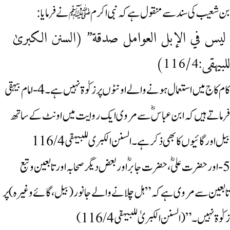
بن شعیب کی سند سے منقول ہے کہ نبی اکرمﷺ نے فرمایا:
لیس في الإبل العوامل صدقة” (السنن الکبریٰ
للبیہقی:116/4)
کام کاج میں استعمال ہونے والے اونٹوں پر زکوٰۃ نہیں ہے۔ 4-امام بیہقی
فرماتے ہیں کہ ابن عباسؓ سے مروی ایک روایت میں اونٹ کے ساتھ
بیل اور گائیوں کا بھی ذکر ہے ۔السنن الکبری للبیہقی 116/4
5-اور حضرت علی ؓ ، حضرت جابرؓ اور بعض دیگر صحابہ اور تابعین و تبع
تابعین سے مروی ہے کہ ”ہل چلانے والے جانور (بیل ، گائے وغیرہ) پر
زکوٰۃ نہیں۔” (السنن الکبریٰ للبیہقی 116/4)