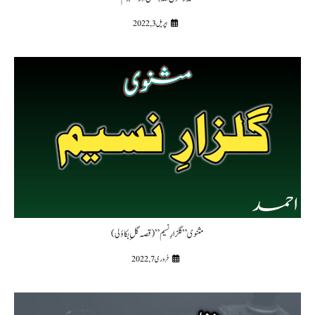
اپریل 3, 2022
مثنوی” گلزارِنسیم” (قصہ گلِ بکاؤلی)
فروری 7, 2022