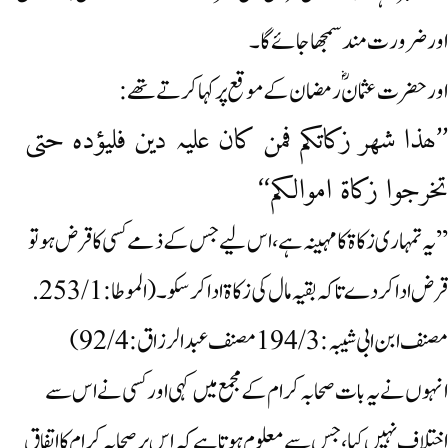
اورضرورت مند سمجھا جائے گا۔
اور حضرت عثمانؓ رمضان کے موقع پر کہاکرتے تھے:
’’ھذا شھر زکاتکم فمن کان علیہ دین فلیؤدہ حتی
تخرجوا زکاۃ اموالکم‘‘
’’یہ تمہاری زکاۃ کا مہینہ ہے، اس لیے جس کے ذمے کسی کا قرض ہو تو
قرض ادا کردے تاکہ بقیہ مال کی زکاۃ ادا کرسکو۔ (الموطا:253/1.
مصنف ابن ابی شیبہ:194/3 مصنف عبدالرزاق:92/4)
انہوں نے یہ بات صحابہ کرام کے مجمع میں کہی اور کسی نے اس سے
اختلاف نہیں کیا، جس سے معلوم ہوتا ہے کہ اس پر صحابہ کرام کا اتفاق