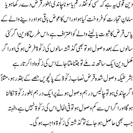
دین قوی یہ ہے کہ کسی کو نقد رقم یا سو نا چاندی بطور قرض دے رکھا ہو یا
سامانِ تجارت کو فروخت کیا ہو اور اس کا عوض باقی ہو اوردینے والے کے
پاس قرض کا ثبوت یا لینے والے کو اعتراف ہے، اس طرح کا دین اگر کئی
سالوں کے بعد وصول ہو تو بھی گذشتہ سالوں کی زکوٰۃ فرض ہوگی اوراگر
مکمل دین ایک ساتھ نہ ملے تو جتنا ملتا جائے اس کی زکوٰہ ادا کر تا رہے
بشرطیکہ وصول شدہ قرض نصاب زکوٰۃ کے پانچویں حصے کے بقدر ہو، مثلاً
اگر چاندی ہو تو چالیس درہم وصول ہونے پر ایک درہم بطور زکوٰۃ نکالنا
ہوگا اور اگر اس سے کم وصو ل ہو تو فی الحال اس کی زکوٰۃ نہیں ہے، البتہ
جب بھی حاصل ہوجائے تو گذشتہ کی زکوٰۃ واجب ہوگی۔