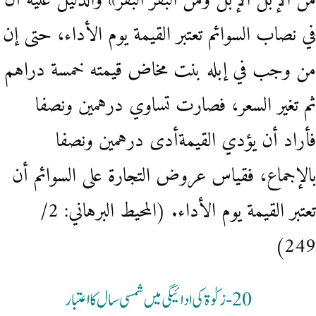
من الإبل الإبل ومن البقر البقر» والدليل عليه أن
في نصاب السوائم تعتبر القيمة يوم الأداء، حتى إن
من وجب في إبله بنت مخاض قيمته خمسة دراهم
ثم تغير السعر، فصارت تساوي درهمين ونصفا
فأراد أن يؤدي القيمةأدى درهمين ونصفا
بالإجماع، فقياس عروض التجارة على السوائم أن
تعتبر القيمة يوم الأداء. (المحيط البرهاني: 2/
249)
20- زکوٰۃ کی ادائیگی میں شمسی سال کا اعتبار