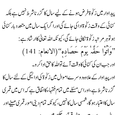
پیداوار میں زکوٰۃ فرض ہونے کے لیے سال کاگزرنا شرط نہیں ہے بلکہ
کٹائی کے وقت زکوٰۃ ادا کی جائے گی اور اگر ایک سال میں متعدد بار کٹائی
ہوتو ہر مرتبہ زکوٰۃ نکالی جائے گی، کیونکہ اللہ تعالیٰ کا ارشاد ہے:
’’وَاٰتُوْا حَقَّہٗ یَوْمَ حَصَادِہٖ‘‘(الانعام: 141)
اور جب ان کی کٹائی کا وقت آئے تو اللہ کا حق ادا کرو۔
اور پیداوار کے علاوہ دوسرے اموال میں زکوٰۃ کی ادائیگی کے لئے سال کا
گزرنا شرط ہے، اور اس مسئلے میں تمام فقہاء کا اتفاق ہے کہ اس میں قمری
سال کا اعتبار ہوگا، شمسی سال کا نہیں، کیونکہ تمام دینی امور قمری مہینے اور