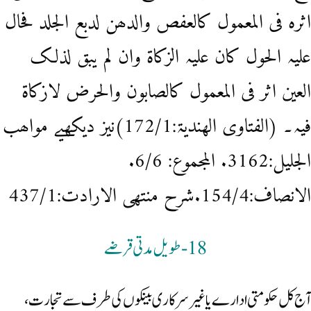
اثرہ فی المعمول کالعفص والدھن لدبع الجلد فحال
علیہ الحول کان علیہ الزکاۃ وان لم یبق لذلک
العین اثر فی المعمول کالصابون والحرض لازکاۃ
فیہ۔ (الفتاوی الھندیۃ:172/1)نیز دیکھیے مواھب
الجلیل:3162. المجموع: 6/6.
الانصاف:154/4.شرح منتھی الارادت:437/1
18-طویل مدتی قرضے
آج کل حکومتی ادارے یا غیر سرکار ی بینکوں کی طرف سے تجارت،