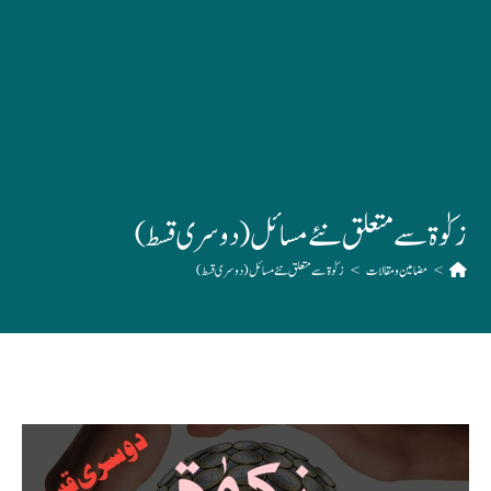
زکوٰۃ سے متعلق نئے مسائل(دوسری قسط)
>
مضامین و مقالات
>
زکوٰۃ سے متعلق نئے مسائل(دوسری قسط)