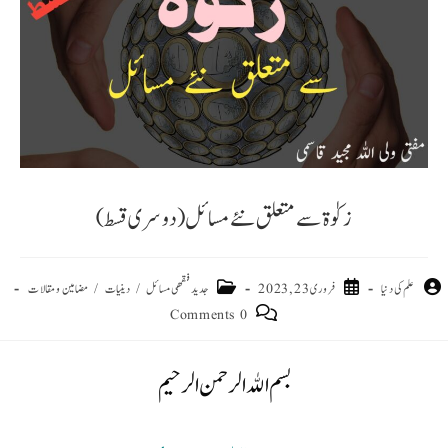
زکوٰۃ سے متعلق نئے مسائل(دوسری قسط)
علم کی دنیا
فروری 23, 2023
جدید فقھی مسائل
/
دینیات
/
مضامین و مقالات
0 Comments
بسم الله الرحمن الرحيم