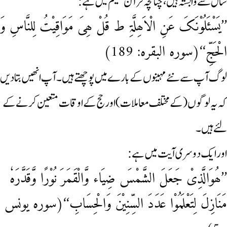
سال سے وابستہ ہیں، چنانچہ قرآن حکیم میں ہے:
’’یَسْئَلُوْنَکَ عَنِ الْاَھِلَّۃِ ط قُلْ ھِیَ مَوَاقِیْتُ لِلنَّاسِ وَ
الْحَجِّ‘‘(سورہ البقرہ: 189)
لوگ آپ سے نئے مہینوں کے بارے میں پوچھتے ہیں ۔آپ انھیں بتادیں
کہ یہ لوگوں ( کے مختلف معاملات) اور حج کے اوقات متعین کرنے کے
لئے ہیں ۔
اور ایک دوسری آیت میں ہے:
’’ھُوَالَّذِیْ جَعَلَ الشَّمْسَ ضِیَاء وَّالْقَمَرَ نُوْرًا وَّقَدَّرَہٗ
مَنَازِلَ لِتَعْلَمُوْا عَدَدَ السِّنِیْنَ وَالْحِسَابِ‘‘(سورہ یونس