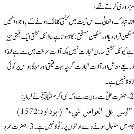
مزدوری کرتے تھے،
اللہ تبارک وتعالیٰ نے اس آیت میں کشتی کا مالک ہونے کے باوجود انھیں
مسکین قرار دیا اور مسکین مستحق زکاۃ ہوتا ہے حالانکہ کشتی ایک قیمتی چیز
ہے کیونکہ کشتی سامان تجارت نہیں بلکہ آلات حرفت میں سے ہے لہذا
ذریعے معاش اور آلات تجارت گرچہ بہت قیمتی اور مہنگا ہو اس پر کوئی
زکاۃ نہیں ہے۔
2-حضرت علی ؓ سے روایت ہے ہ کہ نبی اکرمﷺ نے فرمایا:
”لیس علی العوامل شيء” (ابوداود:1572)
کام میں استعمال ہونے والے اونٹوں پر زکوٰۃ نہیں ہے۔ 3-حضرت عمرو