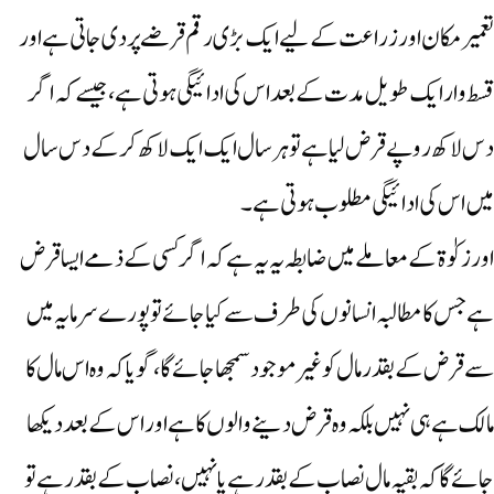
تعمیرمکان اور زراعت کے لیے ایک بڑی رقم قرضے پر دی جاتی ہے اور
قسط وار ایک طویل مدت کے بعد اس کی ادائیگی ہوتی ہے، جیسے کہ اگر
دس لاکھ روپے قرض لیا ہے تو ہر سال ایک ایک لاکھ کرکے دس سال
میں اس کی ادائیگی مطلوب ہوتی ہے۔
اور زکوٰۃ کے معاملے میں ضابطہ یہ یہ ہے کہ اگر کسی کے ذمے ایسا قرض
ہے جس کا مطالبہ انسانوں کی طرف سے کیاجائے تو پورے سرمایہ میں
سے قرض کے بقدر مال کو غیر موجود سمجھاجائے گا، گویا کہ وہ اس مال کا
مالک ہے ہی نہیں بلکہ وہ قرض دینے والوں کا ہے اور اس کے بعد دیکھا
جائے گا کہ بقیہ مال نصاب کے بقدر ہے یا نہیں، نصاب کے بقدر ہے تو