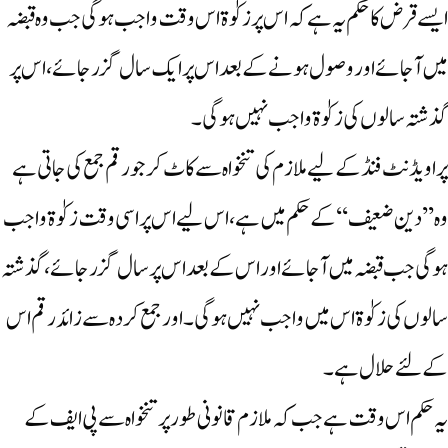
ایسے قرض کا حکم یہ ہے کہ اس پر زکوٰۃ اس وقت واجب ہوگی جب وہ قبضہ
میں آجائے اوروصول ہونے کے بعد اس پر ایک سال گزر جائے، اس پر
گذشتہ سالوں کی زکوٰۃ واجب نہیں ہوگی۔
پراویڈنٹ فنڈ کے لیے ملازم کی تنخواہ سے کاٹ کر جو رقم جمع کی جاتی ہے
وہ ’’دین ضعیف‘‘ کے حکم میں ہے، اس لیے اس پر اسی وقت زکوٰۃ واجب
ہوگی جب قبضہ میں آجائے اور اس کے بعد اس پر سال گزر جائے، گذشتہ
سالوں کی زکوٰۃ اس میں واجب نہیں ہوگی۔ اور جمع کردہ سے زائد رقم اس
کے لئے حلال ہے ۔
یہ حکم اس وقت ہے جب کہ ملازم قانونی طور پر تنخواہ سے پی ایف کے