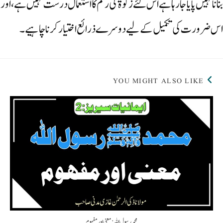
بنانا نہیں پایا جارہا ہے اس لئے زکوٰۃ کی رقم کا استعمال درست نہیں ہے، اور
اس ضرورت کی تکمیل کے لیے دوسرے ذرائع اختیار کرنا چاہیے۔
YOU MIGHT ALSO LIKE
محمد رسول اللہ: معنی اور مفہوم