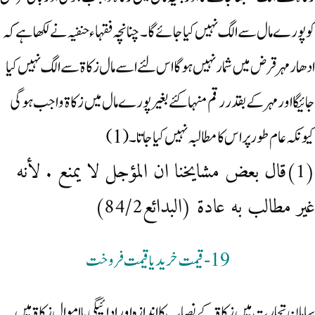
کو پورے مال سے الگ نہیں کیاجائے گا۔ چنانچہ فقہاء حنفیہ نے لکھا ہے کہ
ادھار مہر قرض میں شمار نہیں ہوگا اس لئے اسے مال زکاۃ سے الگ نہیں کیا
جائیگا اور مہر کے بقدر رقم منہا کئے بغیر پورے مال میں زکاۃ واجب ہوگی
کیونکہ عام طور پر اس کا مطالبہ نہیں کیا جاتا ۔(1)
(1)قال بعض مشايخنا ان المؤجل لا يمنع . لأنه
غير مطالب به عادة (البدائع84/2)
19-قیمت خرید یا قیمت فروخت
سامان تجارت میں زکاۃ کے نصاب کا اندازہ اور ادائیگی یا اموال زکاۃ میں