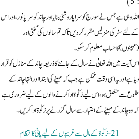
: 5)
اللہ وہی ہے جس نے سورج کو سراپا روشنی بنایا اور چاند کو سراپا نور ،اور اس
کے لئے سفر کی منزلیں مقرر کردیں تاکہ تم سالوں کی گنتی اور
(مہینوں)کا حساب معلوم کرسکو ۔
اس آیت میں اللہ تعالیٰ نے سال کے جاننے کا ذریعہ چاند کے منازل کو قرار
دیا ہے اور یہ اسی وقت ممکن ہے جب کہ مہینے کی ابتدا اورانتہا چاند کے
طلوع سے متعلق ہو، اس لیے زکوٰۃ ادا کرنے والوں کے لیے ضروری ہے
کہ وہ چاند کے مہینے کے اعتبار سے سال گزرنے پر زکوٰۃ ادا کریں۔
21-زکوٰۃ کے مال سے غریبوں کے لیے پانی کا انتظام