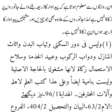
ان‌روایتوں سے معلوم ہوتا ہے کہ پیداوار کا ذریعہ بننے والے جانوروں پر
زکاۃ نہیں ہے لہذا جانوروں کے علاوہ بھی جو چیزیں اور مشینیں پیداوار کا
ذریعہ ہوں ان پر زکاۃ نہیں ہے ۔
(1)ولیس فی دور السکنی وثیاب البدن واثاث
المنازل ودواب الرکوب وعبید الخدمۃ وسلاح
الاستعمال زکاۃ لانھا مشغولۃ بالحاجة الاصلیة
ولیست بنامیة ایضاً وعلی ھذا کتب العلم لاھلہ
وآلات المحترفین۔ الهداية96/1.نیز دیکھئے
:الام63/2.البيان والتحصيل 404/2. الفروع