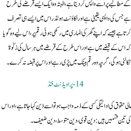
کے مطالبے پر اسے واپس کردیتا ہے، البتہ وہ ایک ایسے قرضے کی طرح
ہے جس کی واپسی یقینی ہے اور اکاؤنٹ ہولڈر اس میں ایسے ہی تصرف
کرتا ہے جیسے کہ اپنے گھر کی الماری میں رکھی ہوئی رقم پر، اس لیے وہ گویا
کہ اس کے قبضے میں ہے اور اس طرح کے قرضے میں ہر سال کی زکوٰۃ
نکالنی ہوگی، گرچہ وہ رقم بینک میں پڑی رہے اور اس پر قبضہ نہ کرے۔
14- پراویڈنٹ فنڈ
مالی حقوق کی ادائیگی کسی کے ذمہ واجب ہو تو اسے دَین کہاجاتا ہے، اور اس
کی تین قسمیں ہیں: دین قوی، دین متوسط، دین ضعیف۔