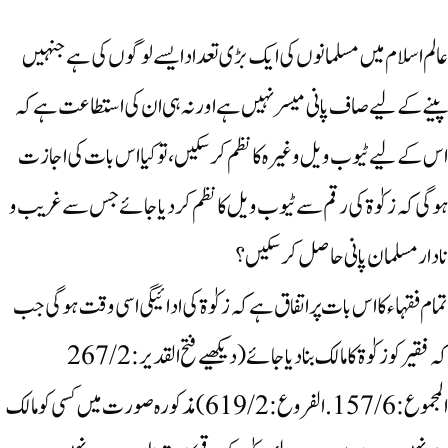
عالم اسلام میں مسلمانوں کی ایک بڑی تعداد ایسے لوگوں کی ہے جنہیں
پینے کے لیے صاف پانی میسر نہیں ہے اور نہ ہی ان کی استطاعت ہے کہ
اس کے لیے ٹیوب ویل وغیرہ کا نظم کرسکیں، تو کیا اس بات کی اجازت
ہوگی کہ زکوٰۃ کی رقم سے ٹیوب ویل کا نظم کردیاجائے جس سے غریب و
نادار مسلمان پانی حاصل کرسکیں؟
تمام فقہا ء کا اس بات پر اتفاق ہے کہ زکوٰۃ کی ادائیگی اسی وقت ہوگی جب
کہ فقیر کو زکوٰۃ کا مالک بنادیاجائے (دیکھیے فتح القدیر:267/2
المجموع:157/6. الفروع:619/2) مذکورہ صورت میں کسی کو مالک