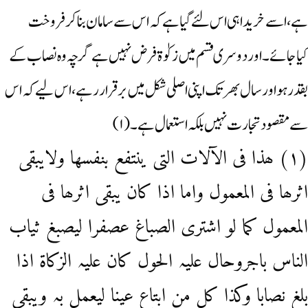
ہے، اسے خریدا ہی اس لئے گیا ہے کہ اس سے سامان بناکر فروخت
کیاجائے۔ اور دوسری قسم میں زکوٰۃ فرض نہیں ہے گرچہ وہ نصاب کے
بقدر ہو اور سال بھر تک اپنی اصلی شکل میں بر قرار رہے، اس لیے کہ اس
سے مقصود تجارت نہیں بلکہ استعمال ہے۔ (۱)
(۱) ھذا فی الآلات التی ینتفع بنفسھا ولایبقی
اثرھا فی المعمول واما اذا کان یبقی اثرھا فی
المعمول کما لو اشتری الصباغ عصفرا لیصبغ ثیاب
الناس باجروحال علیہ الحول کان علیہ الزکاۃ اذا
بلغ نصابا وکذا کل من ابتاع عینا لیعمل بہ ویبقی