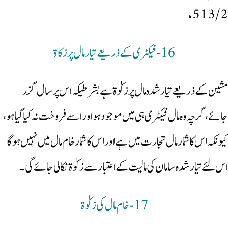
513/2.
16- فیکٹری کے ذریعے تیارمال پر زکاۃ
مشین کے ذریعے تیار شدہ مال پر زکوٰۃ ہے بشرطیکہ اس پر سال گزر
جائے، گرچہ وہ مال فیکٹری ہی میں موجود ہو اور اسے فروخت نہ کیاگیا ہو،
کیونکہ اس کا شمار مال تجارت میں ہے اور اس کا شمار خام مال میں نہیں ہوگا
اس لئے تیار شدہ سامان کی مالیت کے اعتبار سے زکوٰۃ نکالی جائے گی۔
17-خام مال کی زکوٰۃ