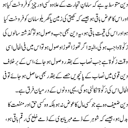
دین متوسط یہ ہے کہ سامانِ تجارت کے علاوہ کسی اور چیز کو فروخت کیا ہو
اوراس کا عوض باقی ہو جیسے کہ کھیتی کی زمین یا گھریلو سامان کو فروخت کیا
ہواوراس کی قیمت باقی ہو، یہ دین بھی جب وصول ہو تو گذشتہ سالوں کی
زکوٰۃ واجب ہوگی، البتہ اگر تھوڑا تھوڑا وصول ہو تو اس میں فی الحال اسی
وقت زکوٰۃ ہے جب نصاب کے بقدر وصول ہوجائے، اس کے برخلاف
دین قوی میں نصاب کے پانچویں حصے کے بقد ر بھی حاصل ہوجائے تو فی
الحال اس کی زکوٰۃ نکالنی ہوگی، یہی دونوں کے درمیان فرق ہے۔
دین ضعیف وہ ہے جو کسی مال کا عوض نہ ہو بلکہ وہ کسی حق اور منفعت کا
بدل ہو، جیسے کہ شوہر کے ذمے مہر یا بیوی کے ذمے خلع کی رقم باقی ہو،