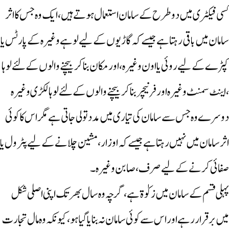
کسی فیکٹری میں دو طرح کے سامان استعمال ہوتے ہیں، ایک وہ جس کا اثر
سامان میں باقی رہتا ہے جیسے کہ گاڑیوں کے لیے لوہے وغیرہ کے پارٹس یا
کپڑے کے لیے روئی یا اون وغیرہ،اور مکان بنا کر بیچنے والوں کے لئے لوہا
،اینٹ سمنٹ وغیرہ اور فرنیچر بنا کر بیچنے والوں کے لئے لوہا لکڑی وغیرہ
دوسرے وہ جس سے سامان کی تیاری میں مدد تو لی جاتی ہے مگر اس کا کوئی
اثر سامان میں نہیں رہتا ہے جیسے کہ اوزار، مشین چلانے کے لیے پٹرول یا
صفائی کرنے کے لیے صرف، صابن وغیرہ۔
پہلی قسم کے سامان میں زکوٰۃ ہے، گرچہ وہ سال بھر تک اپنی اصلی شکل
میں برقرار رہے اور اس سے کوئی سامان نہ بنایاگیا ہو، کیونکہ وہ مال تجارت