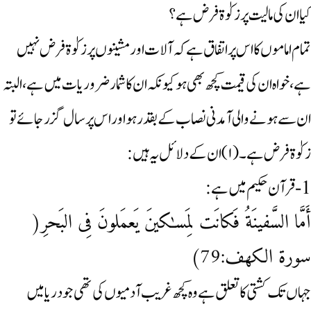
کیا ان کی مالیت پر زکوٰۃ فرض ہے ؟
تمام اماموں کا اس پر اتفاق ہے کہ آلات اور مشینوں پر زکوٰۃ فرض نہیں
ہے،خواہ ان کی قیمت کچھ بھی ہو کیونکہ ان کا شمار ضروریات میں ہے، البتہ
ان سے ہونے والی آمدنی نصاب کے بقدر ہو اوراس پر سال گزر جائے تو
زکوٰۃ فرض ہے۔ (۱)ان کے دلائل یہ ہیں:
1-قرآن حکیم میں ہے :
أَمَّا السَّفينَةُ فَكانَت لِمَسـٰكينَ يَعمَلونَ فِى البَحرِ‌(
سورة الكهف:79)
جہاں تک کشتی کا تعلق ہے وہ کچھ غریب آدمیوں کی تھی جو دریا میں