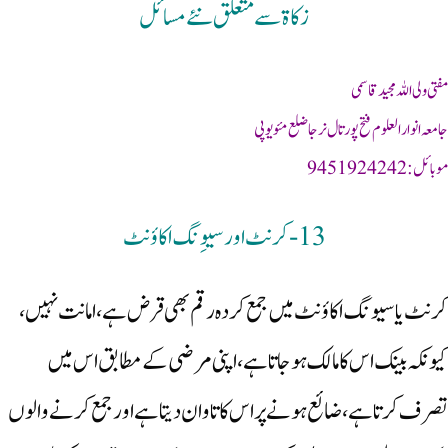
زکاۃ سے متعلق نئےمسائل
مفتی ولی اللہ مجید قاسمی
جامعہ انوار العلوم فتح پور تال نرجا ضلع مئو یوپی
موبائل: 9451924242
13-کرنٹ اور سیوِنگ اکاؤنٹ
کرنٹ یا سیونگ اکاؤنٹ میں جمع کردہ رقم بھی قرض ہے، امانت نہیں،
کیونکہ بینک اس کا مالک ہوجاتا ہے، اپنی مرضی کے مطابق اس میں
تصرف کرتا ہے، ضائع ہونے پر اس کا تاوان دیتا ہے اور جمع کرنے والوں