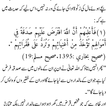
بچے ہوئے مال کی زکوٰۃ ادا کی جائے گی ورنہ نہیں، اس لیے کہ حدیث میں
ہے کہ:
(۱)فَأَعْلِمْهُمْ أَنَّ اللَّهَ افْتَرَضَ عَلَيْهِمْ صَدَقَةً فِي
أَمْوَالِهِمْ تُؤْخَذُ مِنْ أَغْنِيَائِهِمْ وَتُرَدُّ عَلَى فُقَرَائِهِمْ ".
(صحيح بخاري :1395.صحيح مسلم:19)
’’پھرانہیں بتاؤ کہ اللہ تعالیٰ نے ان پر ان کے مالوں میں سے صدقہ فرض
کیا ہے جو ان کے مالداروں سے لیاجائے گا اور ان کے فقیروں کو واپس کر
دیاجائے گا‘‘۔
اورظاہر ہے کہ جو شخص قرض میں گھرا ہو ا ہو اسے مالدار نہیں بلکہ محتاج