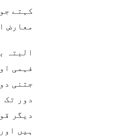
کہتے جو 
معارض ا
البتہ بگ
فہمی اور
جتنی دور
دور تک ن
دیگر قوا
ہیں اور 