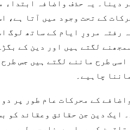
ر دینا۔ یہ حذف واضافہ ابتداء م
کات کے تحت وجود میں آتا ہے، اس
 رفتہ مرورِ ایام کے ساتھ لوگ اس
مجھنے لگتے ہیں اور دین کے بگڑے
اسی طرح ماننے لگتے ہیں جس طرح 
ماننا چاہیے۔
اضافے کے محرکات عام طور پر دو 
 ایک دین جن حقائق وعقائد کو بس
تلقین کر رہا ہے،خارجی طور پر ا