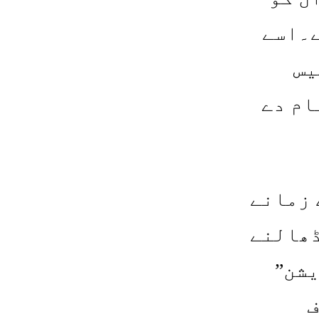
ے۔اسے
یس
Externalisation of )کا نام دے
 زمانے
ڈھالنے
یشن”
ف