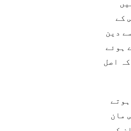
یں
 کے
ے دین
 ہوئے
کہ اصل
ہوتے
 مان
ن کو