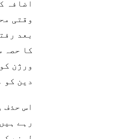
اضافہ ک
وقتی محر
بعد رفتہ
کا حصہ س
ورژن کو 
دین کو 
اس حذف و
رہے ہیں۔
لینے کی 