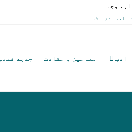
اہم وجہ
مال
ہم سے رابطہ
ادب
مضامین و مقالات
جدید فقھی