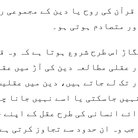
قرآن کی روح یا دین کے مجموعی ر
ور متصادم ہوتی ہو۔
اڑ اس طرح شروع ہوتا ہے کہ وہ ق
 عقلی مطالعہ دین کی آڑ میں عقل
 تک لے جاتے ہیں، دین میں عقلیت
ہیں جاسکتی یا اسے نہیں جانا چ
ئے انسانی کی طرح عقل کے اپنے 
جب وہ ان حدود سے تجاوز کرتی ہے 