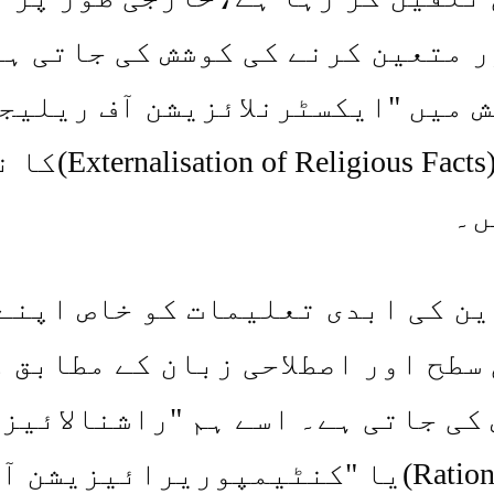
 متعین کرنے کی کوشش کی جاتی ہ
 میں "ایکسٹرنلائزیشن آف ریلیج
فیکٹس” (Religious Facts
ں۔
ن کی ابدی تعلیمات کو خاص اپنے
سطح اور اصطلاحی زبان کے مطابق 
کی جاتی ہے۔ اسے ہم "راشنالائیز
(Rationalization)یا "کنٹیمپوریرائیزیشن آ