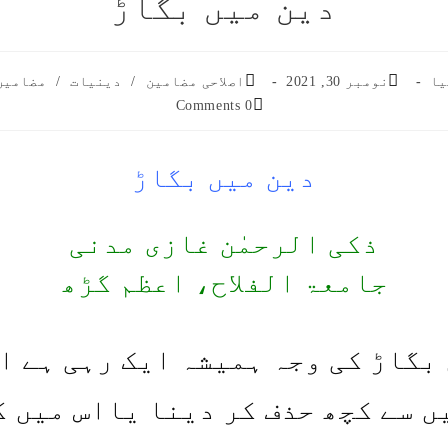
دین میں بگاڑ
Post
Post
یا
نومبر 30, 2021
اصلاحی مضامین
/
دینیات
/
مضامین 
category:
published:
Post
0 Comments
comments:
دین میں بگاڑ
ذکی الرحمٰن غازی مدنی
جامعۃ الفلاح، اعظم گڑھ
بگاڑ کی وجہ ہمیشہ ایک رہی ہے ا
ں سے کچھ حذف کر دینا یااس میں ک