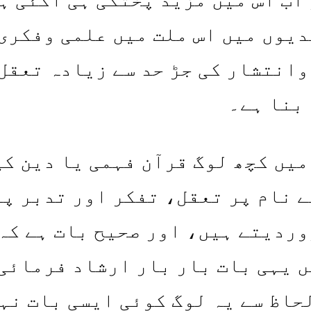
یوں میں اس ملت میں علمی وفکری 
انتشار کی جڑ حد سے زیادہ تعقل
بنا ہے۔
یں کچھ لوگ قرآن فہمی یا دین کی
 نام پر تعقل، تفکر اور تدبر پر
ردیتے ہیں، اور صحیح بات ہے کہ
 یہی بات بار بار ارشاد فرمائی
حاظ سے یہ لوگ کوئی ایسی بات نہ