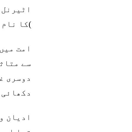
)کا نام 
امت میں 
سے متاثر
دوسری غل
دکھائی 
ادیان وف
تھا اور 