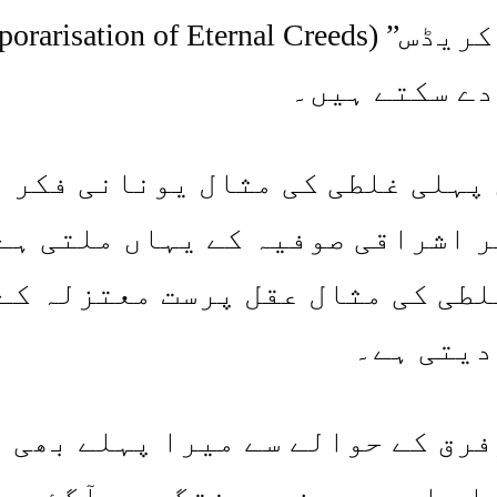
اٹیرنل کریڈس” (risation of Eternal Creeds
دے سکتے ہیں۔
پہلی غلطی کی مثال یونانی فکر 
 اشراقی صوفیہ کے یہاں ملتی ہے
طی کی مثال عقل پرست معتزلہ کے
دیتی ہے۔
رق کے حوالے سے میرا پہلے بھی 
اب اس میں مزید پختگی ہی آگئی ہ