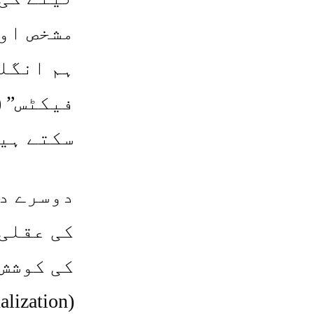
مشخص اور
ہم انگلش
سکتے ہی
دوسرے دی
کی عقلی 
کی کوشش 