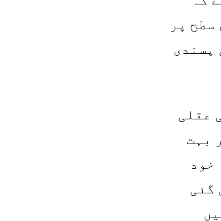
سطح پر
 پسندی
 عقلی
 بہت
 خود
 گئی
یں