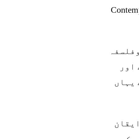
Contempora
وفلسفہ
 اور
 یہاں
ایقان
ے کہ