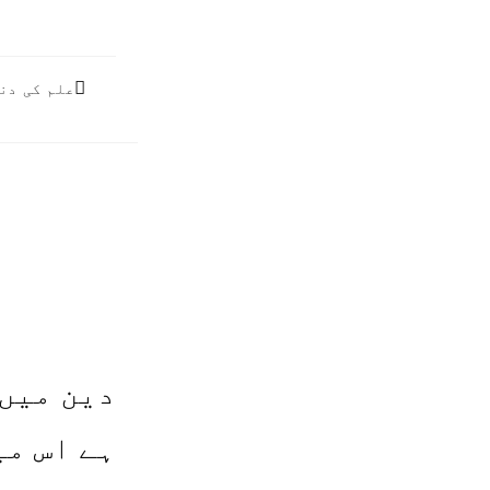
Post
علم کی دن
author:
دین میں 
ہے اس می