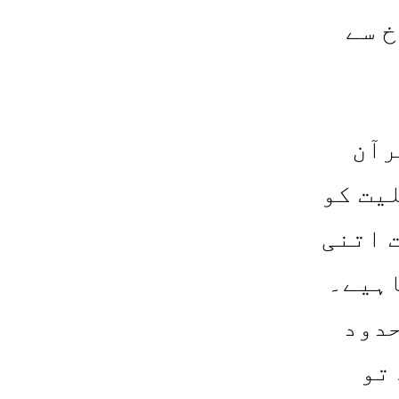
خ سے
رآن
یت کو
 اتنی
اہیے۔
حدود
تو