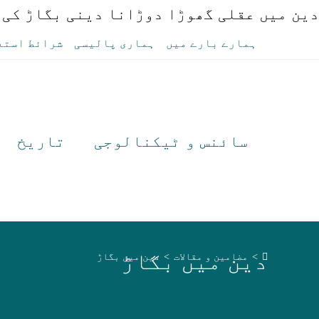
دین میں عقلی گھوڑا دوڑانا دینی بگاڑ کی 
Ski
ہمارے بارے میں
ہماری پالیسی
شرائط استع
t
conten
سائنس و ٹیکنالوجی
تاریخ
دین میں بگاڑ
>
مضامین و مقالات
>
دین میں بگاڑ