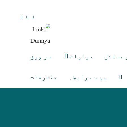
 مسائل
دینیات
سر ورق
ہم سے رابطہ
متفرقات
Toggle
website
search