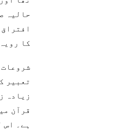
حالیہ صد
افتراق و
کا رویہ 
شروعات م
تعبیر کے
زیادہ زو
قرآن میں
ہے۔ اس ل