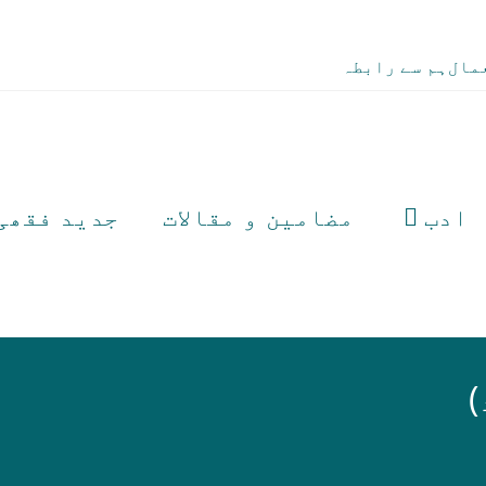
مال
ہم سے رابطہ
ادب
مضامین و مقالات
جدید فقھی