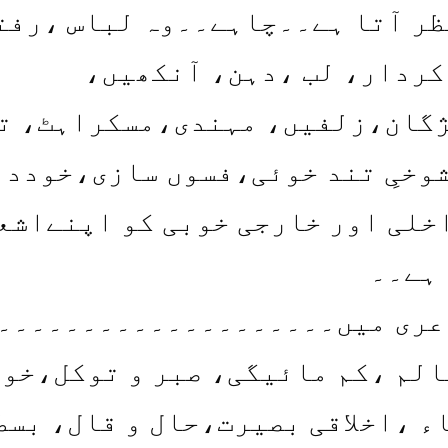
ظر آتا ہے۔۔چاہے۔۔وہ لباس ،رفت
کردار، لب ،دہن، آنکھیں،
گان،زلفیں، مہندی،مسکراہٹ، ت
وخیِ تند خوئی،فسوں سازی،خوددا
خلی اور خارجی خوبی کو اپنےاشع
 ہے۔۔
عری میں۔۔۔۔۔۔۔۔۔۔۔۔۔۔۔۔۔۔۔۔۔
الم ،کم مائیگی، صبر و توکل،خو
 ،اخلاقی بصیرت،حال و قال، بسط