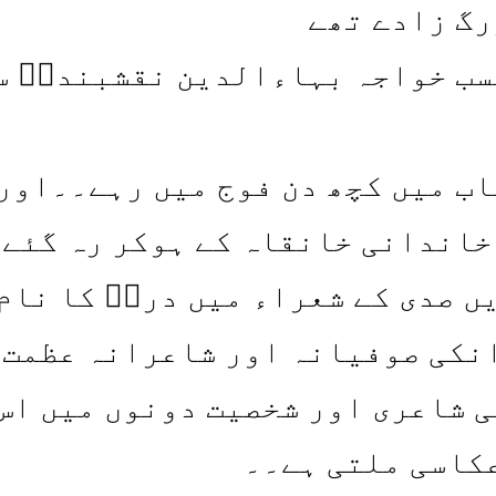
رگ زادے تھے
سب خواجہ بہاءالدین نقشبندیؒ س
اب میں کچھ دن فوج میں رہے۔۔اور
اندانی خانقاہ کے ہوکر رہ گئے۔
 صدی کے شعراء میں دردؔ کا نام 
نکی صوفیانہ اور شاعرانہ عظمت 
 شاعری اور شخصیت دونوں میں اس
عکاسی ملتی ہے۔۔