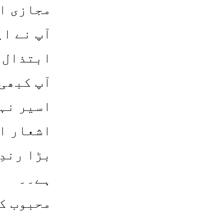
مجازی او
آپ نے اپ
ابتذال ا
آپ کبھی 
اسیر نہ
اشعار ات
بڑا رندِ
ہے۔۔
محبوب کے