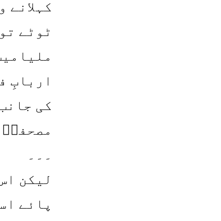
کہلانے و
ٹوٹے تو 
ملیامیٹ
اربابِ ف
کی جانب
مصحفیؔ س
۔۔۔
لیکن اس 
پائے است