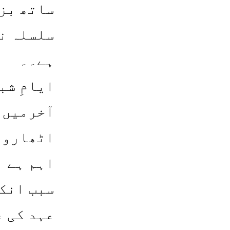
ساتھ بز
سلسلہ ن
ہے۔۔
ایامِ شب
آخرمیں خ
اٹھارویں
اہم ہے ا
سبب انکی
عہد کی 