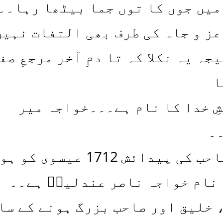
یں جوں کا توں جما بیٹھا رہا۔۔
ز و جاہ کی طرف بھی التفات نہیں
جہ یہ نکلا کہ تا دمِ آخر مرجعِ صغ
ا
ِ خدا کا نام ہے۔۔۔خواجہ میر
۔
خواجہ صاحب کی پیدائش 1712 عیسو
 نام خواجہ ناصر عندلیبؔ ہے۔۔
 خلیق اور صاحب بزرگ ہونے کے سا