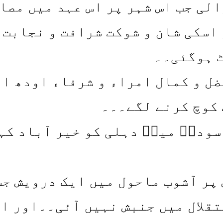
الی جب اس شہر پر اس عہد میں مصا
اسکی شان و شوکت شرافت و نجابت 
 ہوگئی۔۔
ضل و کمال امراء و شرفاء اودھ او
 کوچ کرنے لگے۔۔۔
وداؔ میرؔ دہلی کو خیر آباد کہ
پر آشوب ماحول میں ایک درویش ج
قلال میں جنبش نہیں آئی۔۔اور ا