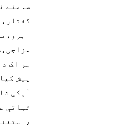
سامنے ن
گفتار، 
ابرو،مژ
مزاجی،ش
ہر اک دا
پیش کیا
آپکی شا
ثباتیِ ع
،استغناء