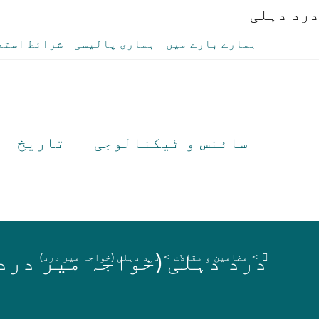
درد دہلی
Ski
ہمارے بارے میں
ہماری پالیسی
شرائط استع
t
conten
سائنس و ٹیکنالوجی
تاریخ
درد دہلی (خواجہ میر درد)
>
مضامین و مقالات
>
درد دہلی (خواجہ میر درد)