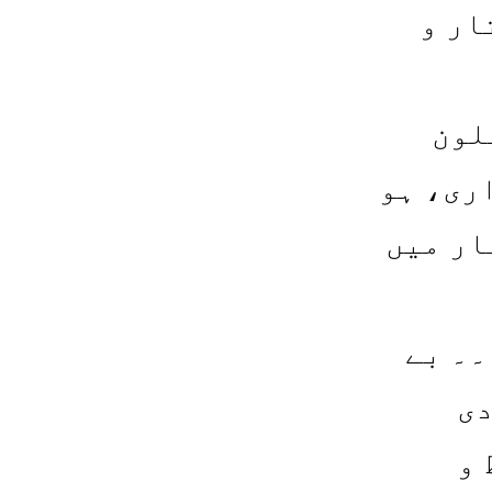
ار و
لون
ری، ہو
ار میں
۔ بے
دی
 و