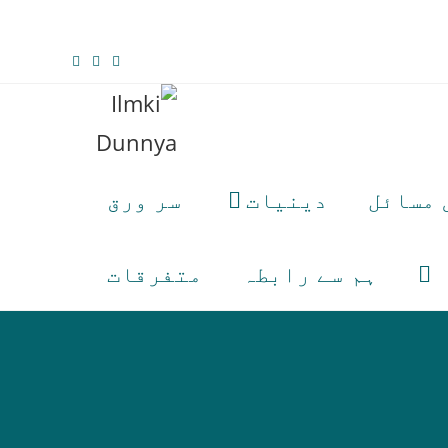
 مسائل
دینیات
سر ورق
ہم سے رابطہ
متفرقات
Toggle
website
search