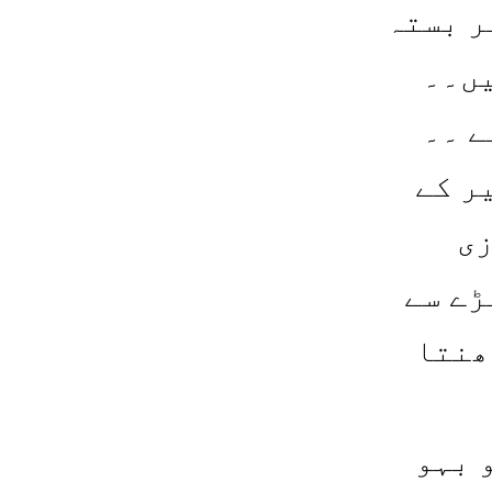
ر بستہ
یں۔۔
ے ۔۔
ر کے
زی
ڑے سے
ھنتا
 بہو