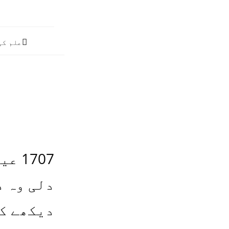
Post
ی دنیا
author:

 بعد
تنے چہرے
س البلاد