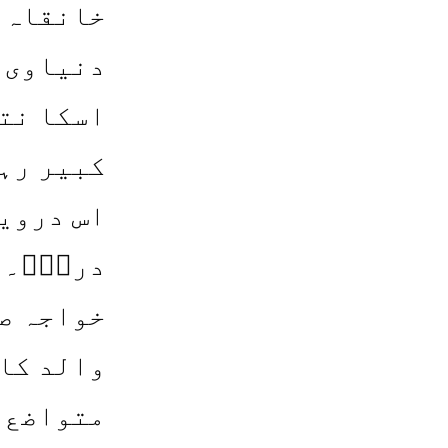
خانقاہ م
دنیاوی ع
اسکا نتی
کبیر رہ
اس درویش
دردؔؒ۔۔
والد کا
متواضع،