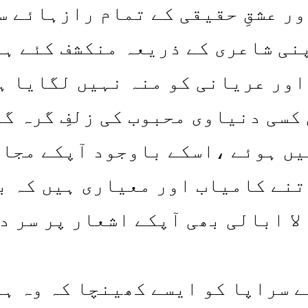
ر عشقِ حقیقی کے تمام رازہائے س
نی شاعری کے ذریعہ منکشف کئے ہ
ور عریانی کو منہ نہیں لگایا ہ
کسی دنیاوی محبوب کی زلفِ گرہ گی
یں ہوئے ،اسکے باوجود آپکے مجا
نے کامیاب اور معیاری ہیں کہ ب
 لا ابالی بھی آپکے اشعار پر سر د
 سراپا کو ایسے کھینچا کہ وہ ہو