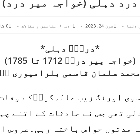
درد دہلی (خواجہ میر درد)
Post
Post
Post
0 Comments
مضامین و مقالات
/
ادب
جون 24, 2023
علم ک
ments:
category:
published:
*دردِؔ دہلی*
(خواجہ مِیر دردؔ 1712 تا 1785)
محمد سلمان قاسمی بلرامپوری ✍
سوی اورنگ زیب عالمگیرؒکے وفات کے
ی وہ دلی تھی جس نے حادثات کے ا
ے کہ مدتوں حواس باختہ رہی۔عرو