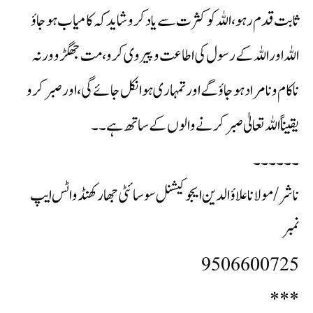
ثابت قدم رہو ، اللہ کو کثرت سے یاد کرو شاید کہ کامیاب ہو جاؤ
اللہ اور اللہ کے رسول کی اطاعت و پیروی کرو ، مت جھگڑو ورنہ
ناکام و نامراد ہو جاؤ گے اور تمہاری ہوا نکل جائے گی ، اور صبر کرو
یقیناً اللہ تعالیٰ صبر کرنے والوں کے ساتھ ہے ۔۔
۔۔۔۔۔۔
ناشر / مولانا علاؤ الدین ایجوکیشنل سوسائٹی جھارکھنڈ واٹس ایپ
نمبر
9506600725
***