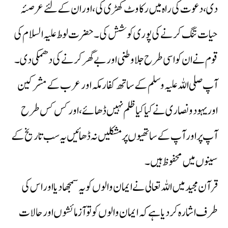
دی،دعوت کی راہ میں رکاوٹ کھڑی کی، اور ان کے لئے عرصئہ
حیات تنگ کرنے کی پوری کوشش کی ۔ حضرت لوط علیہ السلام کی
قوم نے ان کو اسی طرح جلا وطنی اور بے گھر کرنے کی دھمکی دی ۔
آپ صلی اللہ علیہ وسلم کے ساتھ کفار مکہ اور عرب کے مشرکین
اور یہود و نصاری نے کیا کیا ظلم نہیں ڈھائے، اور کس کس طرح
آپ پر اور آپ کے ساتھیوں پر مشکلیں نہ ڈھائیں یہ سب تاریخ کے
سینوں میں محفوظ ہیں ۔
قرآن مجید میں اللہ تعالی نے ایمان والوں کو یہ سمجھا دیا اور اس کی
طرف اشارہ کر دیا ہے کہ ایمان والوں کو تو آزمائشوں اور حالات