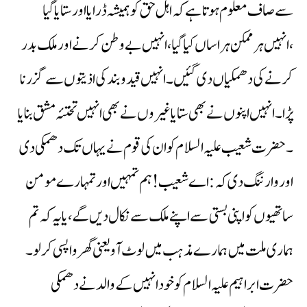
سے صاف معلوم ہوتا ہے کہ اہل حق کو ہمیشہ ڈرایا اور ستایا گیا
،انہیں ہر ممکن ہراساں کیا گیا، انہیں بے وطن کرنے اور ملک بدر
کرنے کی دھمکیاں دی گئیں ۔انہیں قید و بند کی اذیتوں سے گزرنا
پڑا ۔انہیں اپنوں نے بھی ستایا غیروں نے بھی انہیں تختئہ مشق بنایا
۔ حضرت شعیب علیہ السلام کو ان کی قوم نے یہاں تک دھمکی دی
اور وارننگ دی کہ: اے شعیب! ہم تمہیں اور تمہارے مومن
ساتھیوں کو اپنی بستی سے اپنے ملک سے نکال دیں گے، یا یہ کہ تم
ہماری ملت میں ہمارے مذہب میں لوٹ آو یعنی گھر واپسی کرلو ۔
حضرت ابراہیم علیہ السلام کو خود انہیں کے والد نے دھمکی