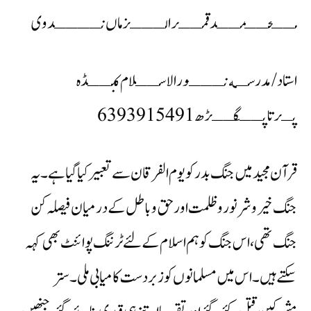
مــحــمــد قمــرالـــزماں نــــدوی
استاد/ مدرسـه نـــور الاســلام کنــڈہ
پـرتاپــگــڑھ 6393915491
قرآن مجید میں جنگ بدر کو یوم الفرقان سے تعبیر کیا گیا ہے ۔ یہ
جنگ خیر و شر نور و ظلمت اور حق و باطل کے درمیان فیصلہ کن
جنگ تھی ،اس جنگ کو ہم اسلام کے لئے ٹرننگ پوائنٹ بھی کہہ
سکتے ہیں ۔ اس میں مسلمانوں کو زبردست کامیابی ملی۔ ستر