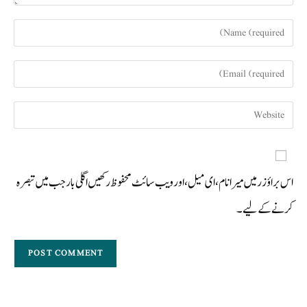
اس براؤزر میں میرا نام، ای میل، اور ویب سائٹ محفوظ رکھیں اگلی بار جب میں تبصرہ
کرنے کےلیے۔