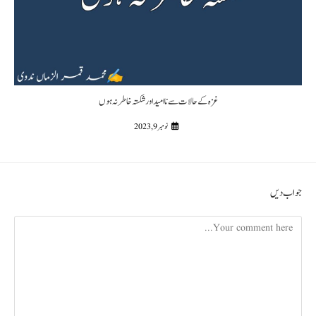
غزہ کے حالات سے ناامید اور شکستہ خاطر نہ ہوں
نومبر 9, 2023
جواب دیں