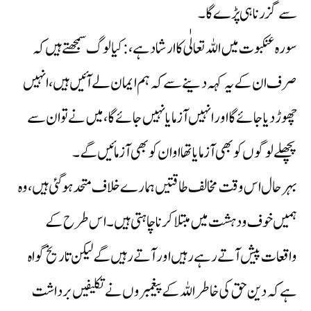
سے گزرنا ہی پڑے گا ۔
سورہ عنکبوت میں اللہ تعالٰی کا ارشاد ہے، : کیا لوگ سمجھتے ہیں کہ
صرف ان کے یہ کہہ دینے سے کہ ہم ایمان لے آئیں ہیں ،انہیں
چھوڑ دیا جائے گا اور انہیں آزمایا نہیں جائے گا، میں نے تو ان سے
پچھلے لوگوں کو بھی آزمایا تھا او ان کو بھی آزمائیں گے۔
بہرحال اس وقت مخالف طاقتیں ہمارے خلاف متحد ہوگئی ہیں، وہ
ہمیں خوف و دہشت میں مبتلا کرنا چاہتی ہیں۔ اس طرح کے
واقعات پیش آتے رہے رہیں اور آتے رہیں گے لیکن تاریخ گواہ
ہے کہ دین حق کی خاطر اللہ کے پیغمبروں نے تکلیفیں برداشت