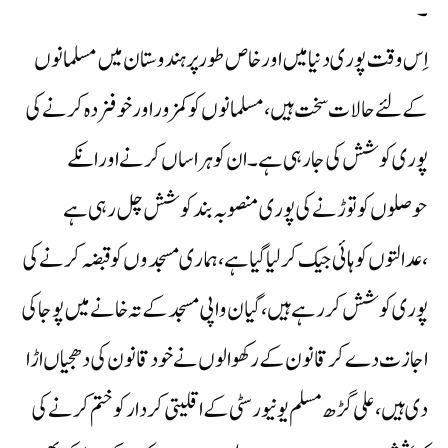
۔
اِس وقت پوری دنیا میں اور خاص طور پر ہندوستان میں مسلمانوں
کے لئے حالات سخت ہیں، مسلمانوں کو کمزور اور خوفزدہ کرنے کی
پوری کوشش کی جارہی ہے ۔ان کو ہراساں کرنے اور انکے
حوصلوں کو توڑنے کی پوری منصوبہ بند کوشش چل رہی ہے
،عدالتوں کو ہائی جیک کر لیا گیا ہے ، ہماری مسجدوں کو قبضہ کرنے کی
پوری کوشش کر رہے ہیں، گیان واپی مسجد کے تہ خانے میں پوجا کی
اجازت دے کر قانون کے رکھوالوں نے خود قانون کی دھجیاں اڑا
دی ہیں ، علی گڑھ مسلم یونیورسٹی کے اقلیتی کردار کو ختم کرنے کی