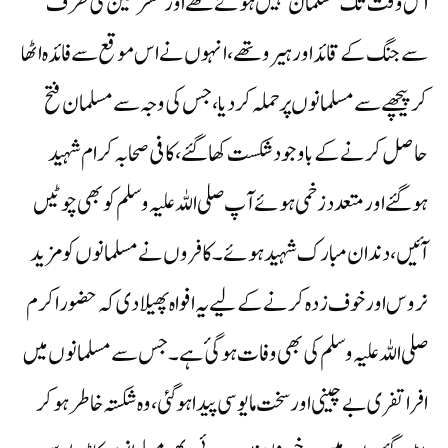
اس وقت تک مسلمان نہیں ہوئے تھے اور مشرکین کی طرف
سے جنگ کے قائد اور ہیرو تھے، انہوں نے اس موقع سے فائدہ اٹھا
کر پیچھے سے مسلمانوں پر حملہ کر دیا، جس کی وجہ سے مسلمان فتح
حاصل کرنے کے باوجود شکست کھا گئے، کافی صحابہ کرام شہید
ہوگئے اور متعدد زخمی ہوئے آپ صلی اللہ علیہ وسلم کو بھی چوٹیں
آئیں ،دندان مبارک شہید ہوئے ۔ کافروں نے مسلمانوں کو مزید
نروس اور خوف زدہ کرنے کے لیے یہ افواہ پھیلا دی کہ حضور اکرم
صلی اللہ علیہ وسلم کی بھی وفات ہوگئ ہے۔جس سے مسلمانوں میں
افرا تفری بے چینی اور سخت مایوسی پیدا ہوگئی، وہ شکستہ خاطر ہوکر