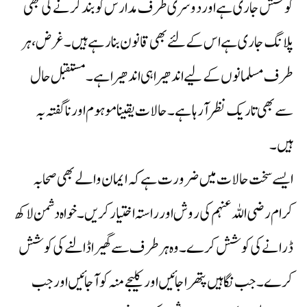
کوشش جاری ہے اور دوسری طرف مدارس کو بند کرنے کی بھی
پلانگ جاری ہے اس کے لئے بھی قانون بنا رہے ہیں ۔ غرض ،ہر
طرف مسلمانوں کے لیے اندھیرا ہی اندھیرا ہے ۔ مستقبل حال
سے بھی تاریک نظر آرہا ہے ۔ حالات یقینا موہوم اور ناگفتہ بہ
ہیں۔
ایسے سخت حالات میں ضرورت ہے کہ ایمان والے بھی صحابہ
کرام رضی اللہ عنہم کی روش اور راستہ اختیار کریں ۔ خواہ دشمن لاکھ
ڈرانے کی کوشش کرے۔ وہ ہر طرف سے گھیرا ڈالنے کی کوشش
کرے۔ جب نگاہیں پتھرا جائیں اور کلیجے منہ کو آجائیں اور جب