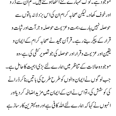
موجود ہے ۔ لوگ تمہارے لئے اکٹھا ہوگئے ہیں ۔ تم ان سے ڈرو
اور خوف کھاو ۔ لیکن صحابہ کرام ان کی اس بزدلانہ باتوں سے
حوصلہ نہیں ہارے، ہمت و عزیمت حوصلہ و جرآت اور ثبات و
قرار کے پیکر بنے رہے ۔ قرآن مجید نے صحابہ کرام کے ایمان و
یقین اور عزیمت و قرار اور حوصلہ کی جو تصویر کشی کی ہے، وہ
موجودہ حالات کے تناظر میں ہمارے لئے بڑی اہمیت کا حامل ہے ۔
جب لوگوں نے ایمان والوں کو طرح طرح کی باتیں بنا کر ڈرانے
کی کوشش کی، تو اس نے ان کے ایمان میں مزید اضافہ کردیا اور
انہوں نے کہا کہ ہمارے لئے اللہ کافی ہے اور وہ بہترین کار ساز ہے