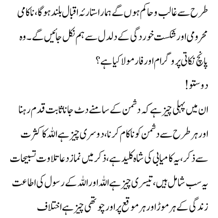
طرح سے غالب و حاکم ہوں گے ہمارا ستارئہ اقبال بلند ہوگا ،ناکامی
محرومی اور شکست خوردگی کے دلدل سے ہم نکل جائیں گے ۔ وہ
پانچ نکاتی پروگرام اور فارمولا کیا ہے ؟
دوستو !
ان میں پہلی چیز ہے کہ دشمن کے سامنے دٹ جانا ثابت قدم رہنا
اور ہر طرح سے دشمن کو ناکام کرنا ، دوسری چیز ہے اللہ کا کثرت
سے ذکر ، یہ کامیابی کی شاہ کلید ہے ، ذکر میں نماز دعا تلاوت تسبیحات
یہ سب شامل ہیں ، تیسری چیز ہے اللہ اور اللہ کے رسول کی اطاعت
زندگی کے ہر موڑ اور ہر موقع پر اور چوتھی چیز ہے اختلاف