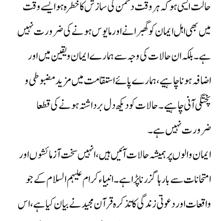
حالت ایسی ہو کہ ہر وقت دشمن کی سازش کا خطرہ ہو ایسے وقت
میں بھی اہل ایمان کو گھبرانے اور مایوس ہونے کی ضرورت نہیں
ہے ۔ بلکہ ان حالات کی وجہ سے ہمارے ایمان و یقین میں اور
اضافہ ہونا چاہیے، ہمارے پائے استقامت میں مزید مضبوطی و
پختگی آنی چاہیے ۔ حالات کو دیکھ دل برداشتہ ہونے کی قطعا
ضرورت نہیں ہے۔
ایمان والوں پر ہمیشہ حالات آئیں ہیں، انہیں سخت آزمائشوں اور
امتحانات سے بارہا گزرنا پڑا ہے ۔ انبیاء کرام علیہم السلام کے جو
واقعات اور دعوتی زندگی کا تذکرہ قرآن مجید نے بیان کیا ہے، اس