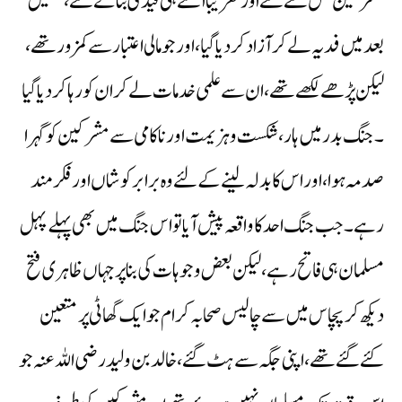
مشرکین قتل کئے گئے اور تقریبا اتنے ہی قیدی بنائے گئے، جنھیں
بعد میں فدیہ لے کر آزاد کر دیا گیا،اور جو مالی اعتبار سے کمزور تھے،
لیکن پڑھے لکھے تھے ،ان سے علمی خدمات لے کر ان کو رہا کر دیا گیا
۔ جنگ بدر میں ہار ، شکست و ہزیمت اور ناکامی سے مشرکین کو گہرا
صدمہ ہوا، اور اس کا بدلہ لینے کے لئے وہ برابر کوشاں اور فکر مند
رہے۔ جب جنگ احد کا واقعہ پیش آیا تو اس جنگ میں بھی پہلے پہل
مسلمان ہی فاتح رہے، لیکن بعض وجوہات کی بنا پر جہاں ظاہری فتح
دیکھ کر پچاس میں سے چالیس صحابہ کرام جو ایک گھاٹی پر متعین
کئے گئے تھے ، اپنی جگہ سے ہٹ گئے، خالد بن ولید رضی اللہ عنہ جو