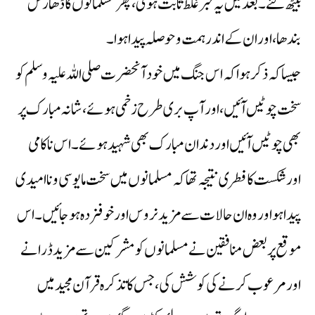
بیٹھ گئے ۔ بعد میں یہ خبر غلط ثابت ہوئی، پھر مسلمانوں کا ڈھارس
بندھا، اور ان کے اندر ہمت و حوصلہ پیدا ہوا ۔
جیسا کہ ذکر ہوا کہ اس جنگ میں خود آنحضرت صلی اللہ علیہ وسلم کو
سخت چوٹیں آئیں، اور آپ بری طرح زخمی ہوئے، شانہ مبارک پر
بھی چوٹیں آئیں اور دندان مبارک بھی شہید ہوئے ۔ اس ناکامی
اور شکست کا فطری نتیجہ تھا کہ مسلمانوں میں سخت مایوسی و نا امیدی
پیدا ہو اور وہ ان حالات سے مزید نروس اور خوفزدہ ہوجائیں ۔ اس
موقع پر بعض منافقین نے مسلمانوں کو مشرکین سے مزید ڈرانے
اور مرعوب کرنے کی کوشش کی، جس کا تذکرہ قرآن مجید میں