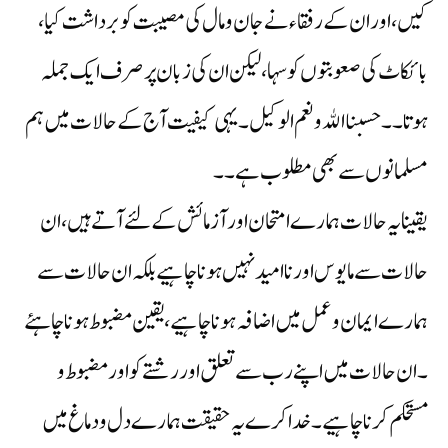
کیں، اور ان کے رفقاء نے جان و مال کی مصیبت کو برداشت کیا،
بائکاٹ کی صعوبتوں کو سہا، لیکن ان کی زبان پر صرف ایک جملہ
ہوتا۔۔ حسبنا الله ونعم الوکیل ۔ یہی کیفیت آج کے حالات میں ہم
مسلمانوں سے بھی مطلوب ہے۔۔
یقینا یہ حالات ہمارے امتحان اور آزمائش کے لئے آتے ہیں، ان
حالات سے مایوس اور ناامید نہیں ہونا چاہیے بلکہ ان حالات سے
ہمارے ایمان و عمل میں اضافہ ہونا چاہیے، یقین مضبوط ہونا چاہئے
۔ ان حالات میں اپنے رب سے تعلق اور رشتے کو اور مضبوط و
مستحکم کرنا چاہیے ۔ خدا کرے یہ حقیقت ہمارے دل و دماغ میں