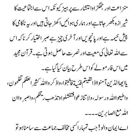
منزاعت اور جھگڑا و انتشار سے پرہیز کیونکہ اس سے اجتماعیت کا
شیرازہ بکھر جاتا ہے اور ہماری ہوائیں اکھڑ جاتی ہیں اور یہ ناکامی کا
پیش خیمہ ہے اور پانچویں اور آخری چیز ہے صبر اختیار کرنا کہ اس
سے اللہ تعالیٰ کی معیت اور نصرت حاصل ہوتی ہے ۔ قرآن مجید
میں اس فارمولے کو اس طرح بیان کیا گیا ہے ۔
یا ایھا الذین آمنوا اذا لقیتم فئیة فاثبتوا ، و اذکروا اللہ کثیرا لعلکم تفلحون ،
و اطیعوا اللہ و رسولہ ، ولا تنازعوا فتفشلوا وتذھب ریحکم ، واصبروا ان
اللہ مع الصابرین ۔۔۔۔
اے ایمان والو! جب تمہارا کسی مخالف جماعت سے سامنا ہو تو